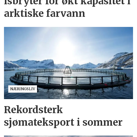
isbryter for økt kapasitet i
arktiske farvann
NÆRINGSLIV
Rekordsterk
sjømateksport i sommer