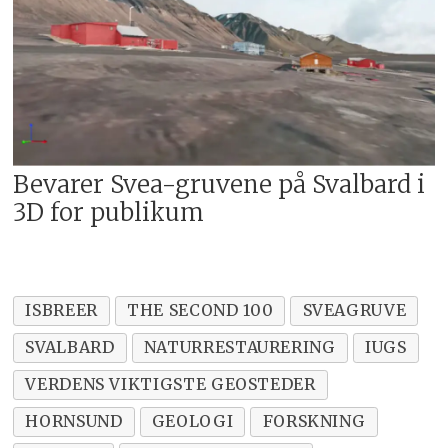
Rogaland og Otto Tanks-morenen i
Stryn; den plutonske larvikitten i
Oslo-riften – og Norges geologiske
nasjonalmonument Leka i
Trøndelag.
Bevarer Svea-gruvene på Svalbard i
·
Les mer om IUGS sin omtale av
3D for publikum
fjord- og brelandskapet på Svalbard
her
.
ISBREER
THE SECOND 100
SVEAGRUVE
SVALBARD
NATURRESTAURERING
IUGS
VERDENS VIKTIGSTE GEOSTEDER
HORNSUND
GEOLOGI
FORSKNING