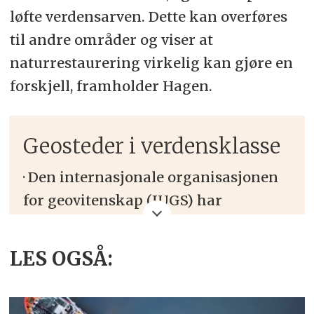
løfte verdensarven. Dette kan overføres
til andre områder og viser at
naturrestaurering virkelig kan gjøre en
forskjell, framholder Hagen.
Geosteder i verdensklasse
·
Den internasjonale organisasjonen
for geovitenskap (IUGS) har
presentert 200 geologiske
landemerker av svært høy
LES OGSÅ:
vitenskapelig verdi. Listen «The First
100» ble lansert i 2022 – og «The