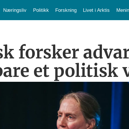
Næringsliv
Politikk
Forskning
Livet i Arktis
Menin
k forsker advar
bare et politisk