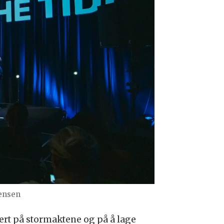
ensen
ert på stormaktene og på å lage