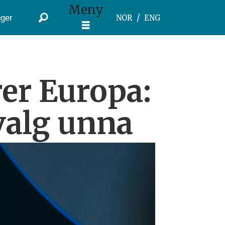
Meny
ger
NOR
ENG
er Europa:
 valg unna