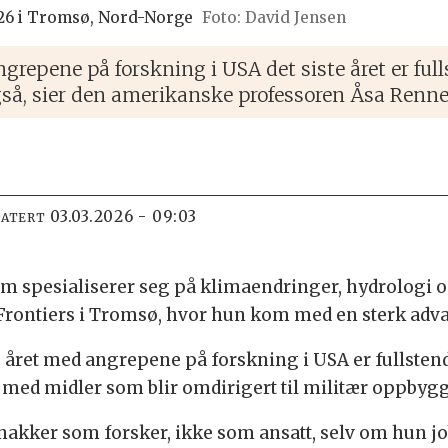
026 i Tromsø, Nord-Norge
David Jensen
repene på forskning i USA det siste året er ful
også, sier den amerikanske professoren Åsa Ren
03.03.2026 - 09:03
DATERT
m spesialiserer seg på klimaendringer, hydrologi 
 Frontiers i Tromsø, hvor hun kom med en sterk adva
te året med angrepene på forskning i USA er fullste
, med midler som blir omdirigert til militær oppby
kker som forsker, ikke som ansatt, selv om hun jo