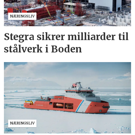
NÆRINGSLIV
Stegra sikrer milliarder til
stålverk i Boden
NÆRINGSLIV