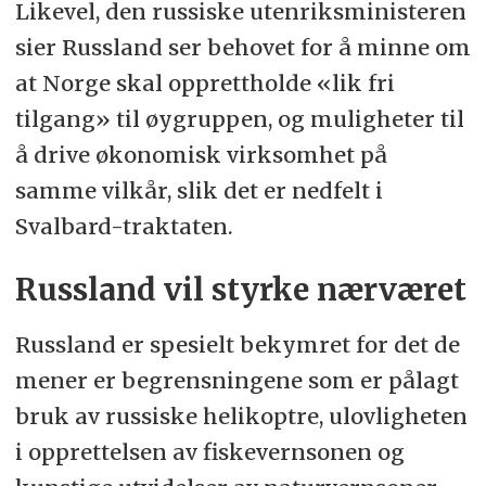
Likevel, den russiske utenriksministeren
det gjelder militæranlegg og retten
sier Russland ser behovet for å minne om
til å drive næringsvirksomhet.
at Norge skal opprettholde
«
lik fri
tilgang
»
til øygruppen, og muligheter til
Traktaten ble inngått 9. februar 1920
å drive økonomisk virksomhet på
og trådte i kraft 14. august 1925.
samme vilkår, slik det er nedfelt i
Traktaten slår fast Norges «fulle og
Svalbard-traktaten.
uinnskrenkede høihetsrett» over
Russland vil styrke nærværet
Svalbard, inklusive Bjørnøya, og
norske lover og regler gjelder for
Russland er spesielt bekymret for det de
området.
mener er begrensningene som er pålagt
bruk av russiske helikoptre, ulovligheten
Samtidig er det full anledning for
i opprettelsen av fiskevernsonen og
borgere av alle
signatuarlandene
til å