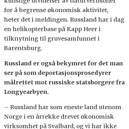
kunstige utvidelser av naturvernsoner
bosette seg og å drive
for å begrense økonomisk aktivitet,
næringsvirksomhet, jakt og fiske i
heter det i meldingen.
Russland har i dag
området. Norge forplikter seg til å
en helikopterbase på Kapp Heer i
ikke opprette eller tillate opprettet
tilknytning til gruvesamfunnet i
noen «flåtebasis» eller «befestning»
Barentsburg.
i traktatområdet, og området må
heller aldri utnyttes i «krigsøiemed»
Russland er også bekymret for det man
ser på som deportasjonsprosedyrer
Kilde: Store norske leksikon
målrettet mot russiske statsborgere fra
Longyearbyen.
– Russland har som eneste land utenom
Norge i en årrekke drevet økonomisk
virksomhet på Svalbard, og vi har ikke