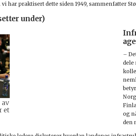
vi har praktisert dette siden 1949, sammenfatter St
setter under)
Inf
ag
– De
dele
koll
neml
betyr
Norg
 av
Finl
 et
og nå
den 