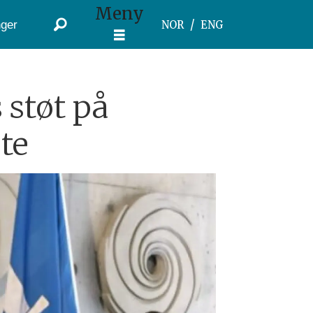
Meny
ger
NOR
ENG
 støt på
te