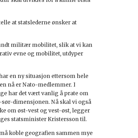
ktur skal utvikles for å kunne bistå
lle at statslederne ønsker at
ndt militær mobilitet, slik at vi kan
ativ evne og mobilitet, utdyper
 har en ny situasjon ettersom hele
en nå er Nato-medlemmer.
I
ige har det vært vanlig å prate om
-sør-dimensjonen. Nå skal vi også
ke om øst-vest og vest-øst, legger
ges statsminister Kristersson til.
 må koble geografien sammen mye