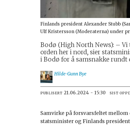
Finlands president Alexander Stubb (Sam
Ulf Kristersson (Moderaterna) under p
Bodø (High North News): – Vi tr
orden her i nord, sier statsmin
i Bodø for å samsnakke rundt 
Hilde-Gunn
Bye
21.06.2024 - 15:30
PUBLISERT
SIST OPP
Samvirke på forsvarsfeltet mellom 
statsminister og Finlands presiden