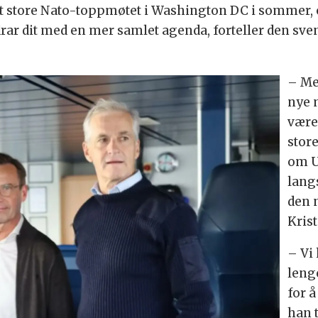
et store Nato-toppmøtet i Washington DC i sommer, 
 drar dit med en mer samlet agenda, forteller den sv
–
Me
nye 
være
stor
om U
lang
den 
Kris
–
Vi
leng
for 
han t