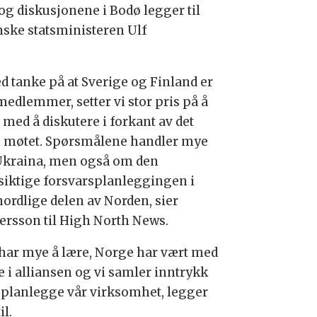
og diskusjonene i Bodø legger til
enske statsministeren Ulf
d tanke på at Sverige og Finland er
medlemmer, setter vi stor pris på å
 med å diskutere i forkant av det
e møtet. Spørsmålene handler mye
kraina, men også om den
siktige forsvarsplanleggingen i
nordlige delen av Norden,
sier
tersson til High North News.
 har mye å lære, Norge har vært med
e i alliansen og vi samler inntrykk
å planlegge vår virksomhet, legger
il.