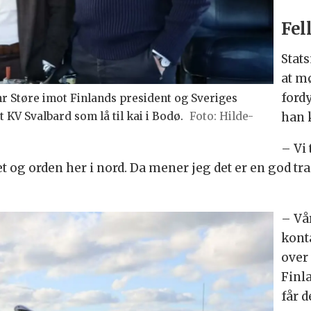
Fel
Stat
at mø
ford
r Støre imot Finlands president og Sveriges
han 
 KV Svalbard som lå til kai i Bodø.
Hilde-
– Vi 
et og orden her i nord. Da mener jeg det er en god tra
– Vår
kont
over 
Finl
får 