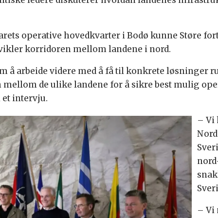
olitiske ledere diskuterer hvordan landenes infrastru
ets operative hovedkvarter i Bodø kunne Støre forte
vikler korridoren mellom landene i nord.
m å arbeide videre med å få til konkrete løsninger ru
mellom de ulike landene for å sikre best mulig oper
i et intervju.
–
Vi
Nord
Sver
nord
snak
Sveri
–
Vi