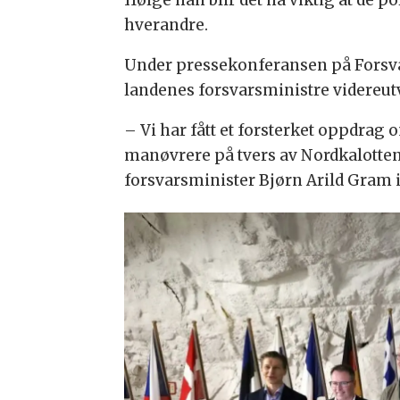
Ifølge han blir det nå viktig at de p
hverandre.
Under pressekonferansen på Forsvar
landenes forsvarsministre videreut
– Vi
har fått et forsterket oppdrag o
manøvrere på tvers av Nordkalotten 
forsvarsminister Bjørn Arild Gram