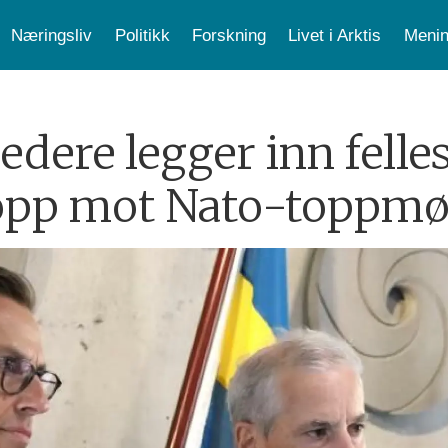
Næringsliv
Politikk
Forskning
Livet i Arktis
Menin
edere legger inn felles
opp mot Nato-toppmø