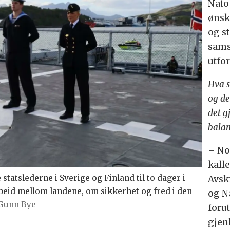
Nato
ønsk
og st
sams
utfor
Hva s
og de
det g
balan
– Nor
kall
statslederne i Sverige og Finland til to dager i
Avsk
id mellom landene, om sikkerhet og fred i den
og N
Gunn Bye
foru
gjen