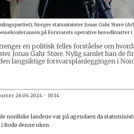
lingspartiet), Norges statsminister Jonas Gahr Støre (Arb
ressekonferansen på Forsvarets operative hovedkvarter i
enger en politisk felles forståelse om hvordan
ister Jonas Gahr Støre. Nylig samlet han de f
den langsiktige forsvarsplanleggingen i No
26.06.2024 - 10:14
DATERT
de nordiske landene var på agendaen da statsminist
t i Bodø denne uken.