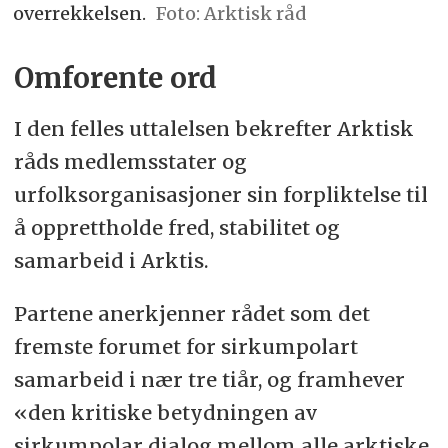
overrekkelsen.
Arktisk råd
·
13 ikke-arktiske stater og flere
Omforente ord
internasjonale og ikke-statlige
organisasjoner har observatørstatus.
I den felles uttalelsen bekrefter Arktisk
råds medlemsstater og
urfolksorganisasjoner sin forpliktelse til
å opprettholde fred, stabilitet og
samarbeid i Arktis.
Partene anerkjenner rådet som det
fremste forumet for sirkumpolart
samarbeid i nær tre tiår, og framhever
«den kritiske betydningen av
sirkumpolar dialog mellom alle arktiske