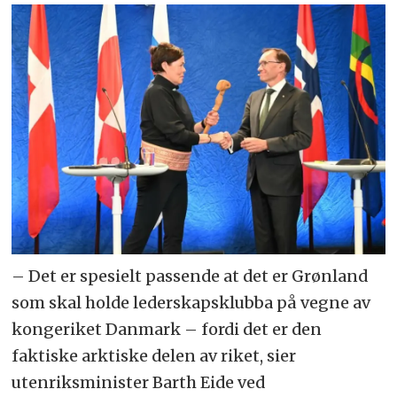
innbyggere i felles arktiske spørsmål
– særlig innenfor bærekraftig
utvikling og miljøvern.
·
Medlemsstatene er Canada,
Danmark, Finland, Island, Norge,
Russland, Sverige og USA.
·
Seks urfolksorganisasjoner har
status som permanente deltakere i
Arktisk råd. De har full
– Det er spesielt passende at det er Grønland
konsultasjonsrett ved rådets
som skal holde lederskapsklubba på vegne av
kongeriket Danmark – fordi det er den
forhandlinger og beslutningstaking,
faktiske arktiske delen av riket, sier
og anledning til å delta på alle dets
utenriksminister Barth Eide ved
møter og aktiviteter.