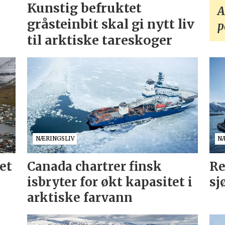
Kunstig befruktet
A
gråsteinbit skal gi nytt liv
p
til arktiske tareskoger
NÆRINGSLIV
N
et
Canada chartrer finsk
Re
isbryter for økt kapasitet i
sj
arktiske farvann