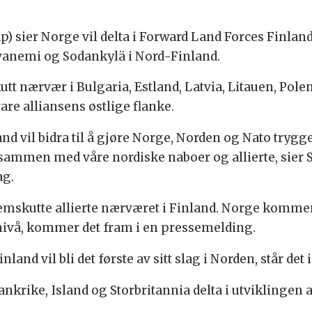
) sier Norge vil delta i Forward Land Forces Finland.
anemi og Sodankylä i Nord-Finland.
kutt nærvær i Bulgaria, Estland, Latvia, Litauen, Po
re alliansens østlige flanke.
nd vil bidra til å gjøre Norge, Norden og Nato tryggere
e sammen med våre nordiske naboer og allierte, sier
ag.
remskutte allierte nærværet i Finland. Norge kommer 
ivå, kommer det fram i en pressemelding.
land vil bli det første av sitt slag i Norden, står det
rankrike, Island og Storbritannia delta i utviklingen 