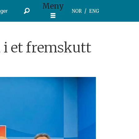
Meny
ger
NOR
ENG
 i et fremskutt