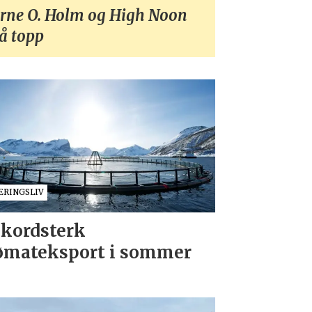
rne O. Holm og High Noon
å topp
ÆRINGSLIV
kordsterk
ømateksport i sommer