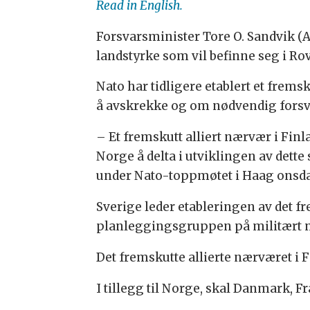
Read in English.
Forsvarsminister Tore O. Sandvik (Ap
landstyrke som vil befinne seg i
Rov
Nato har tidligere etablert et frems
å avskrekke og om nødvendig forsva
– Et fremskutt alliert nærvær i Finla
Norge å delta i utviklingen av dett
under Nato-toppmøtet i Haag onsd
Sverige leder etableringen av det f
planleggingsgruppen på militært n
Det fremskutte allierte nærværet i Fin
I tillegg til Norge, skal Danmark, F