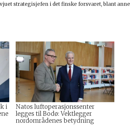
juet strategisjefen i det finske forsvaret, blant an
k i
Natos luftoperasjonssenter
ene
legges til Bodø: Vektlegger
nordområdenes betydning