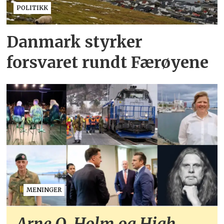
POLITIKK
Danmark styrker
forsvaret rundt Færøyene
MENINGER
Arne O. Holm og High