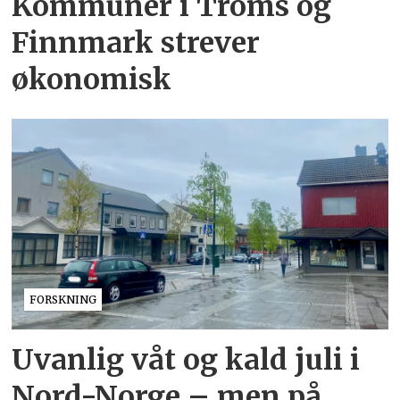
Kommuner i Troms og
Finnmark strever
økonomisk
FORSKNING
Uvanlig våt og kald juli i
Nord-Norge – men på