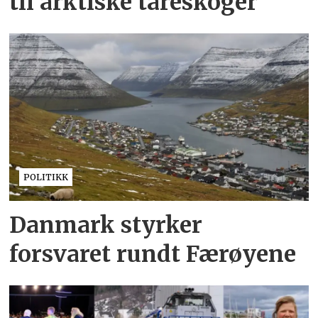
til arktiske tareskoger
POLITIKK
Danmark styrker
forsvaret rundt Færøyene