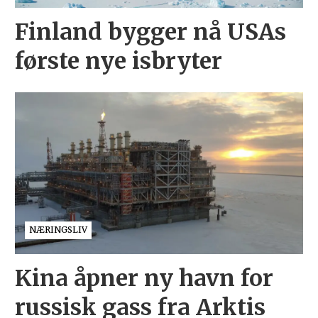
Finland bygger nå USAs
første nye isbryter
NÆRINGSLIV
Kina åpner ny havn for
russisk gass fra Arktis