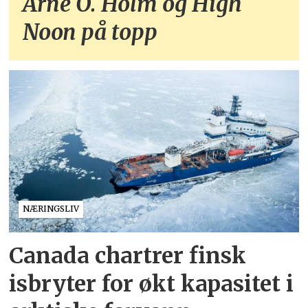
Arne O. Holm og High
Noon på topp
NÆRINGSLIV
Canada chartrer finsk
isbryter for økt kapasitet i