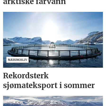
arktiske farvann
NÆRINGSLIV
Rekordsterk
sjømateksport i sommer