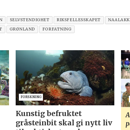
N
SELVSTENDIGHET
RIKSFELLESSKAPET
NAALAKK
T
GRØNLAND
FORFATNING
FORSKNING
Kunstig befruktet
A
gråsteinbit skal gi nytt liv
p