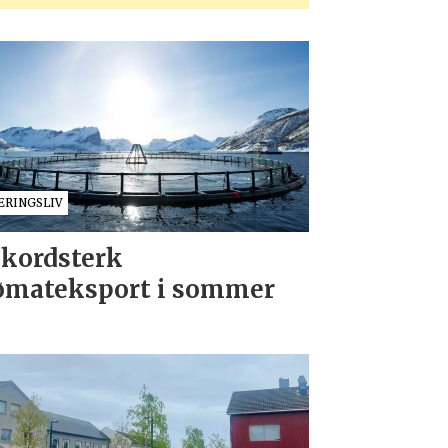
ÆRINGSLIV
kordsterk
ømateksport i sommer