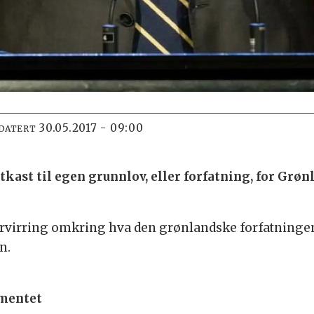
30.05.2017 - 09:00
PDATERT
 utkast til egen grunnlov, eller forfatning, for Grø
 forvirring omkring hva den grønlandske forfatning
n.
amentet