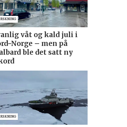
ORSKNING
anlig våt og kald juli i
rd-Norge – men på
albard ble det satt ny
kord
ORSKNING