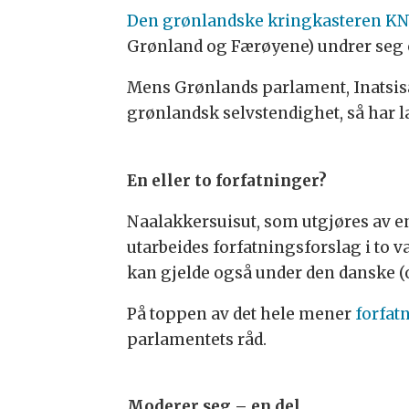
Den grønlandske kringkasteren K
Grønland og Færøyene) undrer seg 
Mens Grønlands parlament, Inatsisar
grønlandsk selvstendighet, så har l
En eller to forfatninger?
Naalakkersuisut, som utgjøres av en 
utarbeides forfatningsforslag i to v
kan gjelde også under den danske (
På toppen av det hele mener
forfat
parlamentets råd.
Moderer seg – en del