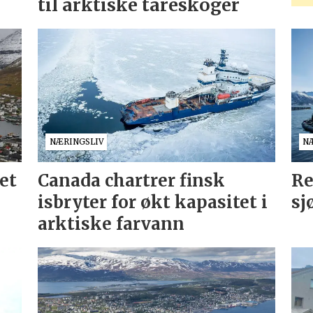
til arktiske tareskoger
NÆRINGSLIV
N
et
Canada chartrer finsk
Re
isbryter for økt kapasitet i
sj
arktiske farvann