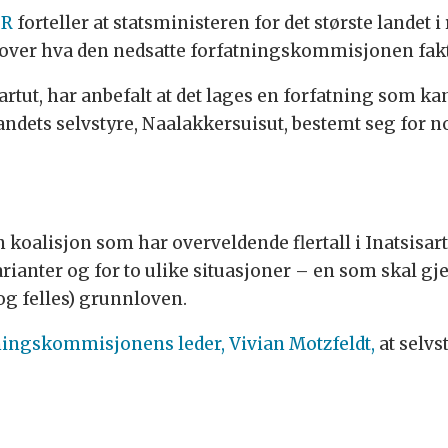
NR
forteller at statsministeren for det største landet
over hva den nedsatte forfatningskommisjonen fakti
tut, har anbefalt at det lages en forfatning som ka
andets selvstyre, Naalakkersuisut, bestemt seg for n
koalisjon som har overveldende flertall i Inatsisartu
arianter og for to ulike situasjoner – en som skal g
og felles) grunnloven.
ningskommisjonens leder, Vivian Motzfeldt,
at selvs