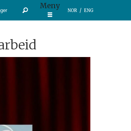
Meny
ger
NOR
ENG
arbeid