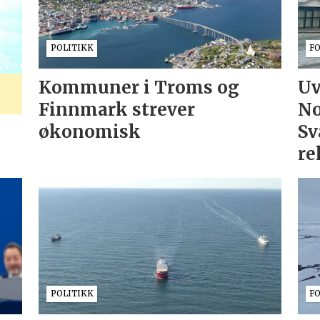
POLITIKK
F
Kommuner i Troms og
Uv
Finnmark strever
No
økonomisk
Sv
re
POLITIKK
F