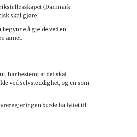
 i riksfellesskapet (Danmark,
sk skal gjøre.
n begynne å gjelde ved en
oe annet.
t, har bestemt at det skal
jelde ved selvstendighet, og en som
tyreregjeringen burde ha lyttet til