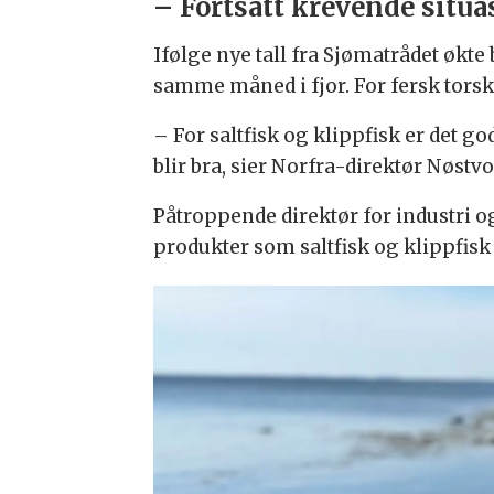
– Fortsatt krevende situa
Ifølge nye tall fra Sjømatrådet økt
samme måned i fjor. For fersk tors
– For saltfisk og klippfisk er det god
blir bra, sier Norfra-direktør Nøstvo
Påtroppende direktør for industri o
produkter som saltfisk og klippfisk 