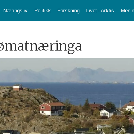
Næringsliv
Politikk
Forskning
Livet i Arktis
Menin
jømatnæringa