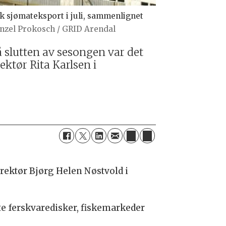
k sjømateksport i juli, sammenlignet
nzel Prokosch / GRID Arendal
å slutten av sesongen var det
ektør Rita Karlsen i
irektør Bjørg Helen Nøstvold i
te ferskvaredisker, fiskemarkeder