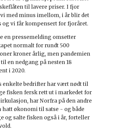
iskeflåten til lavere priser. I fjor
vi med minus imellom, i år blir det
 og vi får kompensert for fjoråret.
ge en pressemelding omsetter
kapet normalt for rundt 500
ioner kroner årlig, men pandemien
e til en nedgang på nesten 18
nt i 2020.
enkelte bedrifter har vært nødt til
ge fisken fersk rett ut i markedet for
sirkulasjon, har
Norfra på den andre
n hatt økonomi til satse - og både
 og salte fisken også i år, forteller
vold.