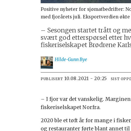
Positive nyheter for sjømatbedrifter: 
med fjorårets juli. Eksportverdien økte b
– Sesongen startet trått og me
svært god etterspørsel etter hv
fiskeriselskapet Brødrene Karl
Hilde-Gunn
Bye
10.08.2021 - 20:25
PUBLISERT
SIST OPP
– I fjor var det vanskelig. Margine
fiskeriselskapet Norfra.
2020 ble et tøft år for mange i fi
og restauranter førte blant annet til