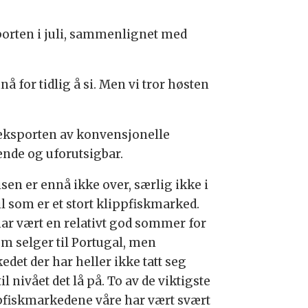
sporten i juli, sammenlignet med
nå for tidlig å si. Men vi tror høsten
t eksporten av konvensjonelle
vende og uforutsigbar.
sen er ennå ikke over, særlig ikke i
il som er et stort klippfiskmarked.
har vært en relativt god sommer for
om selger til Portugal, men
det der har heller ikke tatt seg
il nivået det lå på. To av de viktigste
pfiskmarkedene våre har vært svært