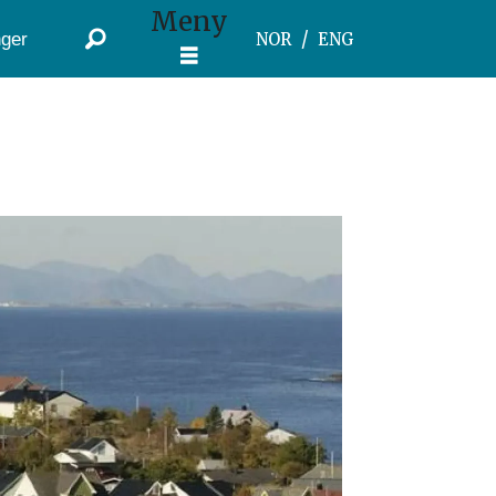
Meny
ger
NOR
ENG