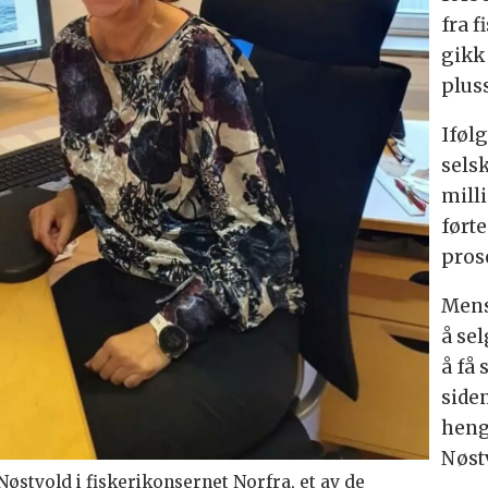
fra f
gikk 
pluss
Iføl
sels
mill
ført
prose
Mens 
å sel
å få 
side
henge
Nøst
østvold i fiskerikonsernet Norfra, et av de