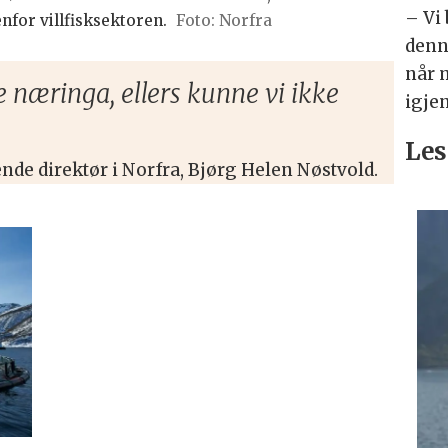
–
Vi 
nfor villfisksektoren.
Norfra
denne
når 
e næringa, ellers kunne vi ikke
igjen
Les
nde direktør i Norfra, Bjørg Helen Nøstvold.