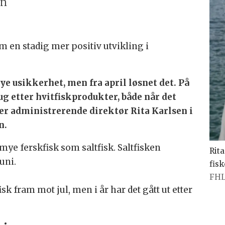
en
m en stadig mer positiv utvikling i
e usikkerhet, men fra april løsnet det. På
sug etter hvitfiskprodukter, både når det
ller administrerende direktør Rita Karlsen i
n.
mye ferskfisk som saltfisk. Saltfisken
Rita
uni.
fis
FHL
fisk fram mot jul, men i år har det gått ut etter