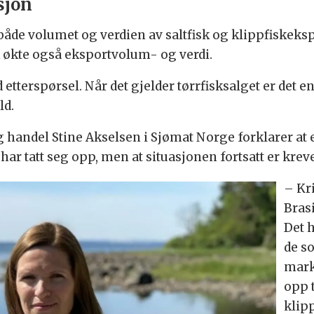
sjon
e både volumet og verdien av saltfisk og klippfiskek
k økte også eksportvolum- og verdi.
 etterspørsel. Når det gjelder tørrfisksalget er det en
ld.
g handel Stine Akselsen i Sjømat Norge forklarer a
har tatt seg opp, men at situasjonen fortsatt er kre
– Kri
Bras
Det 
de s
marke
opp t
klip