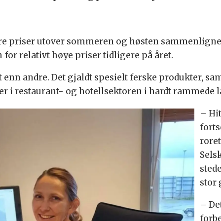
ere priser utover sommeren og høsten sammenlignet
 for relativt høye priser tidligere på året.
nn andre. Det gjaldt spesielt ferske produkter, sam
r i restaurant- og hotellsektoren i hardt rammede la
–
Hit
forts
rore
Sels
sted
stor 
–
Det
forbe