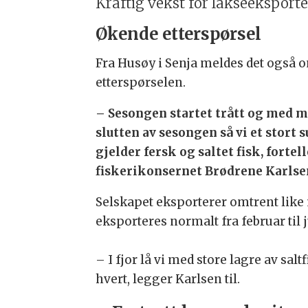
Kraftig vekst for lakseeksport
Økende etterspørsel
Fra Husøy i Senja meldes det også o
etterspørselen.
–
Sesongen startet trått og med my
slutten av sesongen så vi et stort 
gjelder fersk og saltet fisk, forte
fiskerikonsernet Brødrene Karlse
Selskapet eksporterer omtrent like 
eksporteres normalt fra februar til j
–
I fjor lå vi med store lagre av salt
hvert, legger Karlsen til.