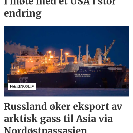
I møte med et USA i stor
endring
NÆRINGSLIV
Russland øker eksport av
arktisk gass til Asia via
Nordøstpassasjen