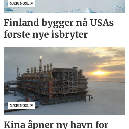
NÆRINGSLIV
Finland bygger nå USAs
første nye isbryter
NÆRINGSLIV
Kina åpner ny havn for