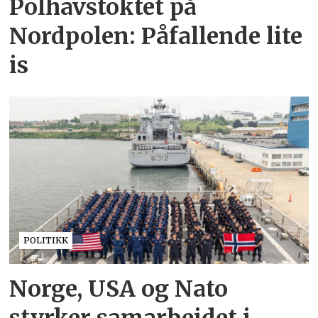
Polhavstoktet på
Nordpolen: Påfallende lite
is
POLITIKK
Norge, USA og Nato
styrker samarbeidet i