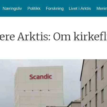
Næringsliv
Politikk
Forskning
Livet i Arktis
Menin
re Arktis: Om kirkefl