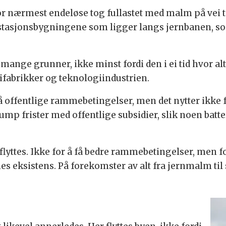
 nærmest endeløse tog fullastet med malm på vei ti
 stasjonsbygningene som ligger langs jernbanen, som
ange grunner, ikke minst fordi den i ei tid hvor alt g
rifabrikker og teknologiindustrien.
offentlige rammebetingelser, men det nytter ikke f
ump frister med offentlige subsidier, slik noen batte
yttes. Ikke for å få bedre rammebetingelser, men fo
eksistens. På forekomster av alt fra jernmalm til sj