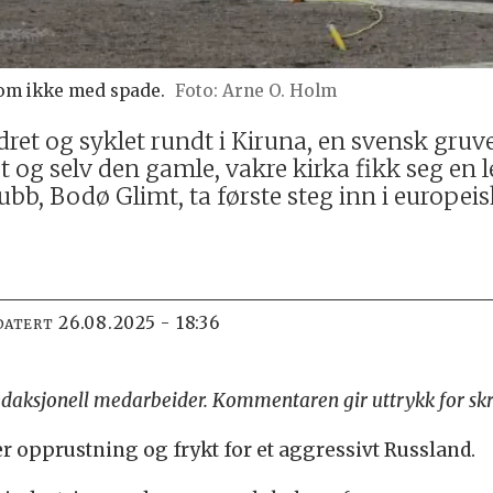
, om ikke med spade.
Arne O. Holm
ret og syklet rundt i Kiruna, en svensk gruv
t og selv den gamle, vakre kirka fikk seg en l
lubb, Bodø Glimt, ta første steg inn i europei
26.08.2025 - 18:36
DATERT
edaksjonell medarbeider. Kommentaren gir uttrykk for skr
ær opprustning og frykt for et aggressivt Russland.