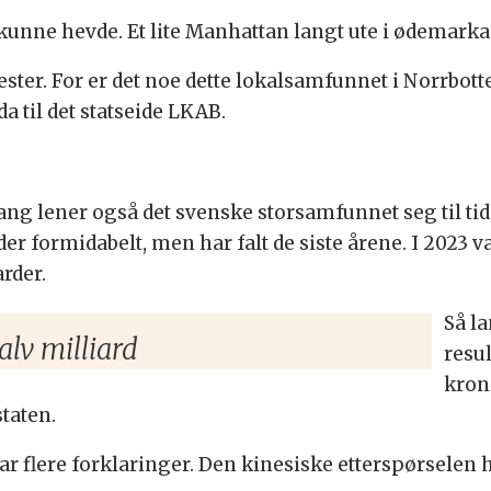
kunne hevde. Et lite Manhattan langt ute i ødemarka
ester. For er det noe dette lokalsamfunnet i Norrbotte
a til det statseide LKAB.
g lener også det svenske storsamfunnet seg til tid
tider formidabelt, men har falt de siste årene. I 2023 v
arder.
Så la
alv milliard
resul
kron
staten.
r flere forklaringer. Den kinesiske etterspørselen