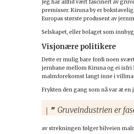
Jeg har alltid vært fascinert av g
premisser. Kiruna by er bokstaveli
Europas største produsent av jern
Selskapet, eller bolaget som innbyg
Visjonære politikere
Dette er mulig bare fordi noen svæ
jernbane mellom Kiruna og ei isfri 
malmforekomst langt inne i villma
Frykten den gang som nå var at en j
Gruveindustrien er fa
av strekningen følger bilveien ma