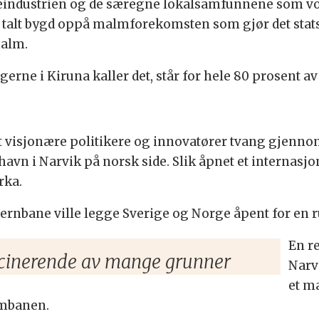
ruveindustrien og de særegne lokalsamfunnene som vo
g talt bygd oppå malmforekomsten som gjør det stat
malm.
gerne i Kiruna kaller det, står for hele 80 prosent 
rt visjonære politikere og innovatører tvang gjenn
havn i Narvik på norsk side. Slik åpnet et internasj
rka.
ernbane ville legge Sverige og Norge åpent for en r
En re
scinerende av mange grunner
Narv
et ma
lmbanen.