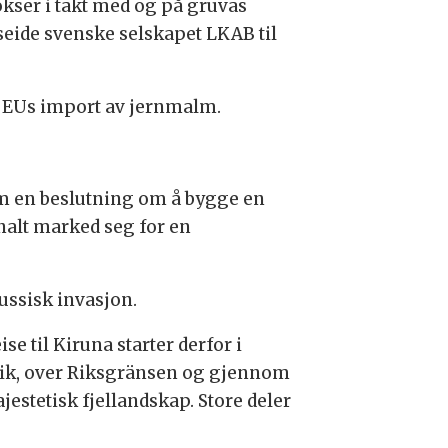
kser i takt med og på gruvas
seide svenske selskapet LKAB til
av EUs import av jernmalm.
om en beslutning om å bygge en
onalt marked seg for en
ussisk invasjon.
ise til Kiruna starter derfor i
ik, over Riksgränsen og gjennom
jestetisk fjellandskap. Store deler