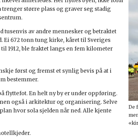
 likevel annerledes. Her flyttes byen, ikke fordi
trenger større plass og graver seg stadig
sentrum.
d tusenvis av andre mennesker og betraktet
. Ei 672 tonn tung kirke, kåret til Sveriges
til 1912, ble fraktet langs en fem kilometer
skje først og fremst et synlig bevis på at i
 som bestemmer.
å flyttefot. En helt ny by er under oppføring.
 men også i arkitektur og organisering. Selve
De 
lan hvor sola sjelden når ned. Alle kjente
men
«ki
otellkjeder.