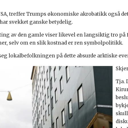
USA, treffer Trumps økonomiske akrobatikk også det
 har svekket ganske betydelig.
tting av den gamle viser likevel en langsiktig tro på 
ner, selv om en slik kostnad er ren symbolpolitikk.
seg lokalbefolkningen på dette absurde arktiske eve
Skjer
Tja.
Kiru
besl
bykj
skull
disku