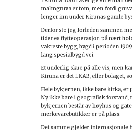
I Kiruna nord i Sverige ville man det
malmgruva er tom, men fordi gruva 
lenger inn under Kirunas gamle by
Derfor sto jeg forleden sammen me
tidenes flytteoperasjon på nært hold
vakreste bygg, bygd i perioden 1909 
lang spesialbygd vei.
Et underlig skue på alle vis, men kan
Kiruna er det LKAB, eller bolaget,
Hele bykjernen, ikke bare kirka, er p
Ny ikke bare i geografisk forstand,
bykjernen består av høyhus og gatep
merkevarebutikker er på plass.
Det samme gjelder internasjonale h