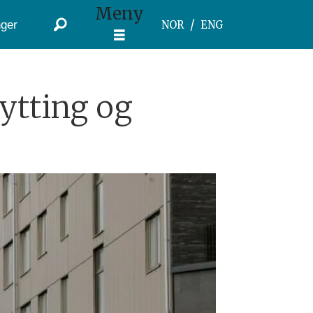
Meny
ger
NOR
ENG
ytting og