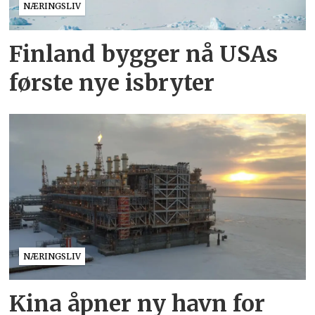
NÆRINGSLIV
Finland bygger nå USAs
første nye isbryter
NÆRINGSLIV
Kina åpner ny havn for