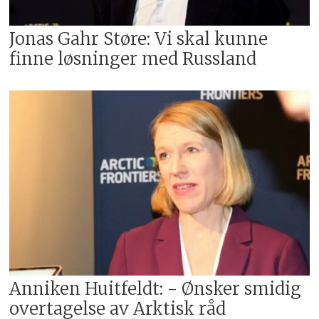
– Bergen: Global orden og
Jonas Gahr Støre: Vi skal kunne
demokratiske verdier i en tid med
finne løsninger med Russland
maktforskyvning og
stormaktsrivalisering.
Anniken Huitfeldt: - Ønsker smidig
overtagelse av Arktisk råd