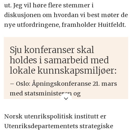
ut. Jeg vil høre flere stemmer i
diskusjonen om hvordan vi best møter de
nye utfordringene, framholder Huitfeldt.
Sju konferanser skal
holdes i samarbeid med
lokale kunnskapsmiljøer:
– Oslo: Åpningskonferanse 21. mars
med statsministeren og
utenriksministeren.
Norsk utenrikspolitisk institutt er
– Tromsø: Nordområdene, klima,
Utenriksdepartementets strategiske
kultur og sikkerhetspolitikk.