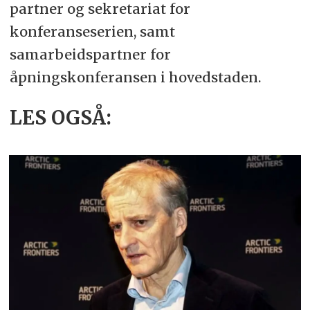
partner og sekretariat for
– Trondheim: Klima, energi og
konferanseserien, samt
teknologi.
samarbeidspartner for
åpningskonferansen i hovedstaden.
– Stavanger: Norsk næringsliv i en
mer komplisert handels- og
LES OGSÅ:
sikkerhetspolitisk kontekst.
– Rena/Elverum: Norsk sikkerhet og
fred- og forsoningspolitikk i en
urolig og uforutsigbar verden.
– Kristiansand/Arendal:
Sammenhenger mellom utviklings-
og sikkerhetspolitikk.