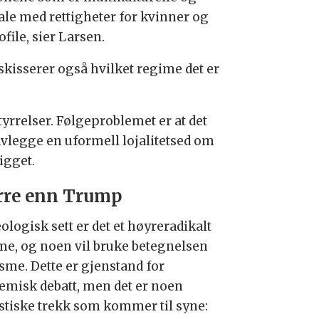
rale med rettigheter for kvinner og
file, sier Larsen.
skisserer også hvilket regime det er
tyrrelser. Følgeproblemet er at det
avlegge en uformell lojalitetsed om
igget.
rre enn Trump
ologisk sett er det et høyreradikalt
me, og noen vil bruke betegnelsen
isme. Dette er gjenstand for
emisk debatt, men det er noen
istiske trekk som kommer til syne: