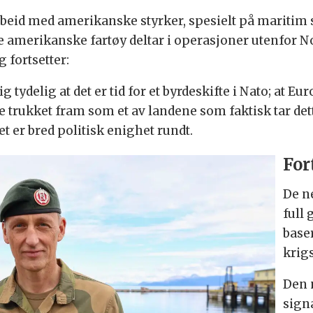
arbeid med amerikanske styrker, spesielt på maritim s
lere amerikanske fartøy deltar i operasjoner utenfor
 fortsetter:
 tydelig at det er tid for et byrdeskifte i Nato; at 
rukket fram som et av landene som faktisk tar dett
et er bred politisk enighet rundt.
For
De n
full
baser
krig
Den 
sign