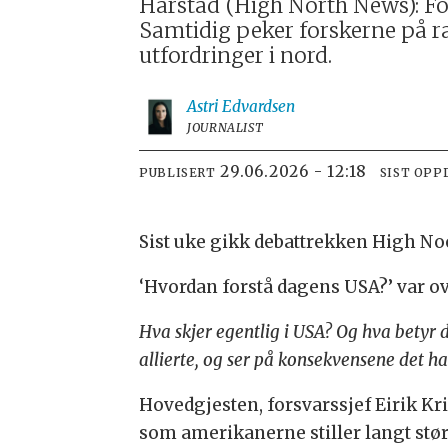
Harstad (High North News): For
Samtidig peker forskerne på ra
utfordringer i nord.
Astri
Edvardsen
JOURNALIST
29.06.2026 - 12:18
PUBLISERT
SIST OPP
Sist uke gikk debattrekken High Noo
‘Hvordan forstå dagens USA?’ var ov
Hva skjer egentlig i USA? Og hva betyr de
allierte, og ser på konsekvensene det ha
Hovedgjesten, forsvarssjef Eirik Kri
som amerikanerne stiller langt stør