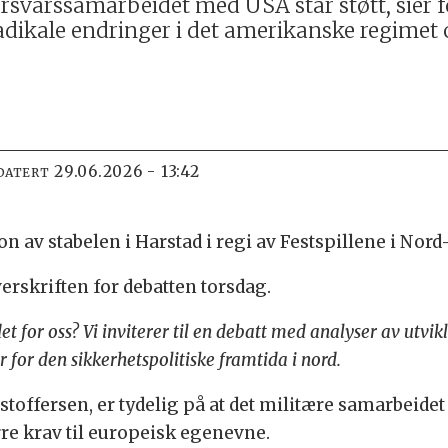
svarssamarbeidet med USA står støtt, sier for
dikale endringer i det amerikanske regimet 
29.06.2026 - 13:42
DATERT
n av stabelen i Harstad i regi av Festspillene i No
erskriften for debatten torsdag.
t for oss? Vi inviterer til en debatt med analyser av utvik
r for den sikkerhetspolitiske framtida i nord.
stoffersen, er tydelig på at det militære samarbeide
re krav til europeisk egenevne.