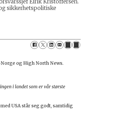
svarssjef Eirik Kristoffersen.
og sikkerhetspolitiske
rd-Norge og High North News.
lingen i landet som er vår største
t med USA står seg godt, samtidig