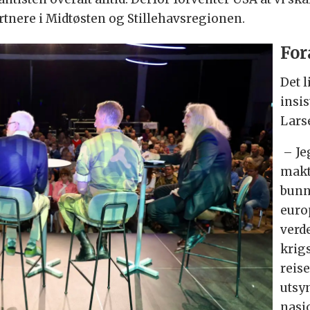
nere i Midtøsten og Stillehavsregionen.
For
Det 
insi
Larse
– Jeg
makt
bunne
euro
verd
krig
reise
utsy
nasj