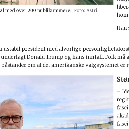
libe
 sal med over 200 publikummere.
Astri
homo
Han 
en ustabil president med alvorlige personlighetsfors
g underlagt Donald Trump og hans innfall. Folk må 
s påstander om at det amerikanske valgsystemet er r
Stø
– Ide
regi
fasc
akad
fasc