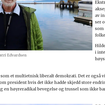
Ekst
akse
av in
ser 
som 
folke
Hild
i in
stri Edvardsen
høys
som et multietnisk liberalt demokrati. Det er også vi
om president hvis det ikke hadde skjedd store endrin
legg en høyreradikal bevegelse og trussel som ikke b