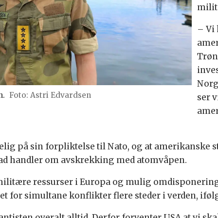
milit
– Vi 
amer
Trøn
inve
Norg
n.
Astri Edvardsen
ser v
amer
elig på sin forpliktelse til Nato, og at amerikanske st
grad handler om avskrekking med atomvåpen.
tære ressurser i Europa og mulig omdisponering a
 for simultane konflikter flere steder i verden, iføl
tisten overalt alltid. Derfor forventer USA at vi sk