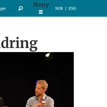
Meny
ger
NOR
ENG
ndring