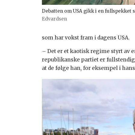
Debatten om USA gikk i en fullspekket
Edvardsen
som har vokst fram i dagens USA.
– Det er et kaotisk regime styrt av 
republikanske partiet er fullstendi
at de følge han, for eksempel i han