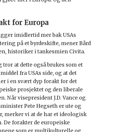
akt for Europa
ligger imidlertid mer bak USAs
stering på et byrdeskifte, mener Bård
n, historiker i tankesmien Civita.
 tror at dette også brukes som et
middel fra USAs side, og at det
r i en svært dyp forakt for det
peiske prosjektet og den liberale
en. Når visepresident J.D. Vance og
sminister Pete Hegseth er ute og
r, merker vi at de har et ideologisk
n. De forakter de europeiske
onene som er multikulturelle og