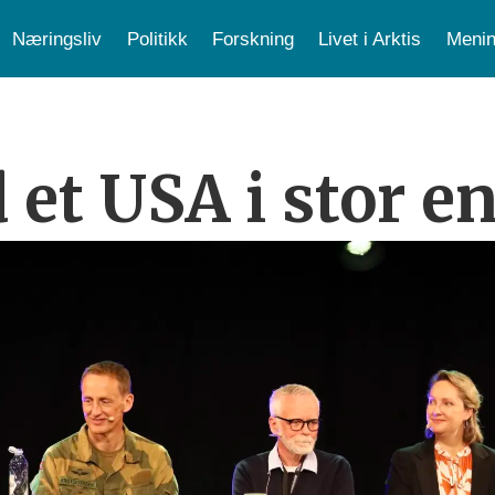
Næringsliv
Politikk
Forskning
Livet i Arktis
Menin
 et USA i stor e