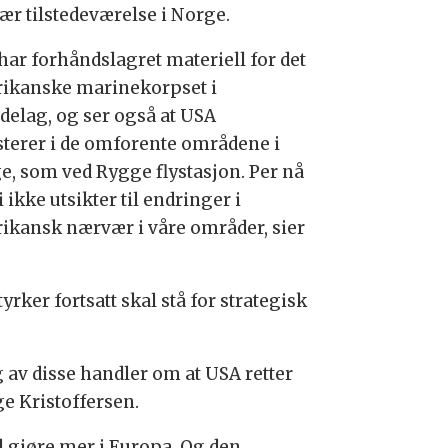
ær tilstedeværelse i Norge.
har forhåndslagret materiell for det
ikanske marinekorpset i
delag, og ser også at USA
sterer i de omforente områdene i
e, som ved Rygge flystasjon. Per nå
i ikke utsikter til endringer i
ikansk nærvær i våre områder, sier
yrker fortsatt skal stå for strategisk
v disse handler om at USA retter
ge Kristoffersen.
al gjøre mer i Europa. Og den