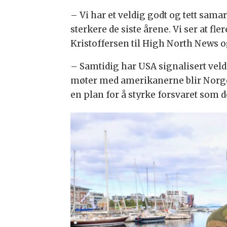
– Vi har et veldig godt og tett sam
sterkere de siste årene. Vi ser at f
Kristoffersen til High North News og
– Samtidig har USA signalisert veldig
møter med amerikanerne blir Norge t
en plan for å styrke forsvaret som d