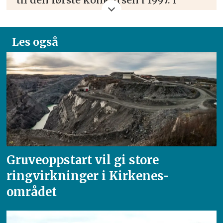
denne perioden ble det produsert
over 200 millioner tonn jernmalm.
Les også
Tettstedene Kirkenes og Bjørnevatn
ble bygget opp rundt
gruveaktiviteten.
I 2009 kom driften i gang igjen fram
til konkursen i 2015, som følge av et
svakere jernmalm-marked.
Gruveoppstart vil gi store
ringvirkninger i Kirkenes-
I april 2016 kjøpte Tschudigruppen
området
100 prosent av
Sydvarangerprosjektet. Alt utstyr