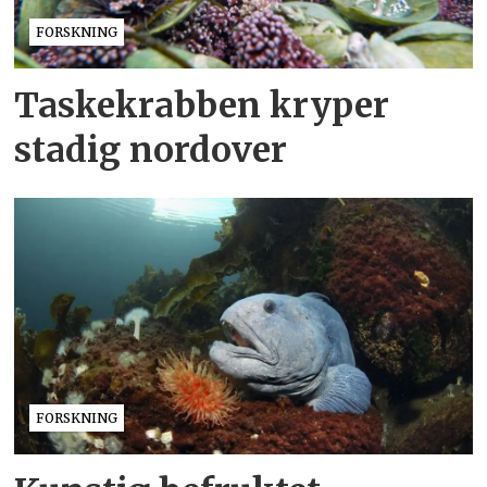
FORSKNING
Taskekrabben kryper
stadig nordover
FORSKNING