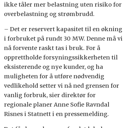
Prosjekter i kø:
ca. 1100 MW.
ikke tåler mer belastning uten risiko for
overbelastning og strømbrudd.
1 MW:
Forbruk tilsvarende en liten
industribedrift, større skole, offentlig
– Det er reservert kapasitet til en økning
bygg eller 300-400 husstander.
i forbruket på rundt 30 MW. Denne må vi
nå forvente raskt tas i bruk. For å
5 MW:
Typisk for større
opprettholde forsyningssikkerheten til
industribedrifter, landbaserte
eksisterende og nye kunder, og ha
oppdrettsanlegg, landstrøm til
muligheten for å utføre nødvendig
cruiseskip eller 1500-2000
vedlikehold setter vi nå ned grensen for
husstander.
vanlig forbruk, sier direktør for
regionale planer Anne Sofie Ravndal
Kilde: Statnett
Risnes i Statnett i en pressemelding.