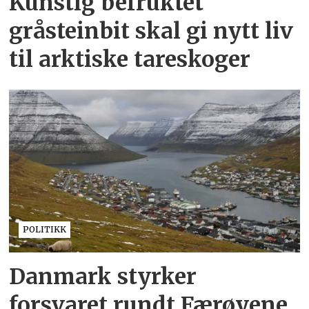
Kunstig befruktet
gråsteinbit skal gi nytt liv
til arktiske tareskoger
POLITIKK
Danmark styrker
forsvaret rundt Færøyene