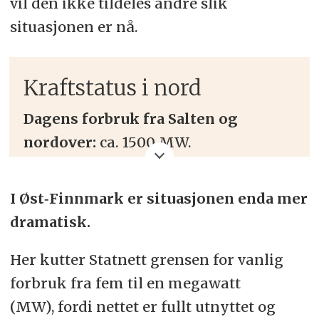
vil den ikke tildeles andre slik
situasjonen er nå.
Kraftstatus i nord
Dagens forbruk fra Salten og
nordover:
ca. 1500 MW.
Planlagt vekst:
Statnett legger til
I Øst‑Finnmark er situasjonen enda mer
rette for rundt 60 prosent økning i
dramatisk.
maksimalt forbruk.
Her kutter Statnett grensen for vanlig
Reservert kapasitet til nytt forbruk:
forbruk fra fem til en megawatt
1150 MW.
(MW), fordi nettet er fullt utnyttet og