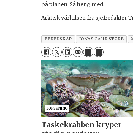
på planen. Så heng med.
Arktisk vårhilsen fra sjefredaktør 
BEREDSKAP
JONAS GAHR STØRE
FORSKNING
Taskekrabben kryper