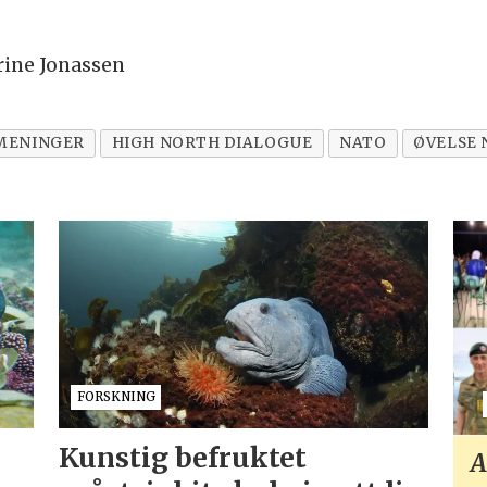
Trine Jonassen
MENINGER
HIGH NORTH DIALOGUE
NATO
ØVELSE
FORSKNING
Kunstig befruktet
A