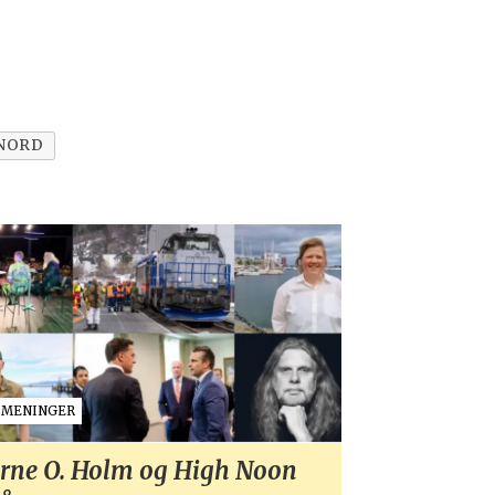
 NORD
MENINGER
rne O. Holm og High Noon