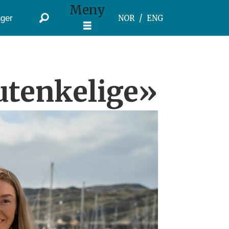
Meny
ger
NOR
ENG
 utenkelige»