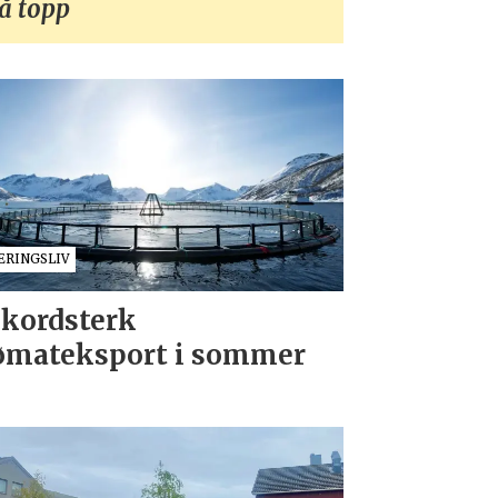
å topp
ÆRINGSLIV
kordsterk
ømateksport i sommer