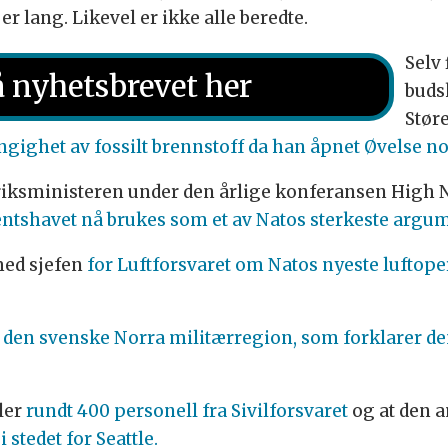
er lang. Likevel er ikke alle beredte.
Selv
 nyhetsbrevet her
buds
Stør
ighet av fossilt brennstoff da han åpnet Øvelse no
riksministeren under den årlige konferansen High N
rentshavet nå brukes som et av Natos sterkeste argu
med sjefen
for Luftforsvaret om Natos nyeste luftop
r den svenske Norra militærregion, som forklarer d
ler
rundt 400 personell fra Sivilforsvaret
og at den 
i stedet for Seattle.