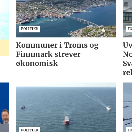
POLITIKK
F
Kommuner i Troms og
Uv
Finnmark strever
No
økonomisk
Sv
re
POLITIKK
F