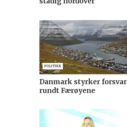
stadig nordover
POLITIKK
Danmark styrker forsvar
rundt Færøyene