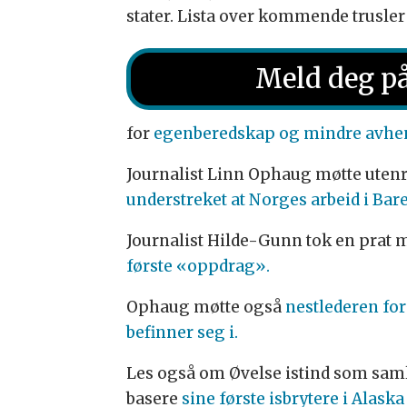
stater. Lista over kommende trusler 
Meld deg på
for
egenberedskap og mindre avheng
Journalist Linn Ophaug møtte uten
understreket at Norges arbeid i Ba
Journalist Hilde-Gunn tok en prat 
første «oppdrag».
Ophaug møtte også
nestlederen fo
befinner seg i.
Les også om Øvelse istind som sam
basere
sine første isbrytere i Alaska 