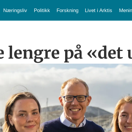
Næringsliv
Politikk
Forskning
Livet i Arktis
Menin
e lengre på «det