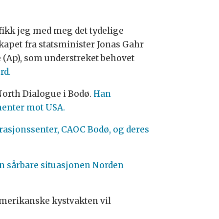
 fikk jeg med meg det tydelige
kapet fra statsminister Jonas Gahr
e (Ap), som understreket behovet
rd.
orth Dialogue i Bodø.
Han
menter mot USA.
erasjonssenter, CAOC Bodø, og deres
en sårbare situasjonen Norden
amerikanske kystvakten vil