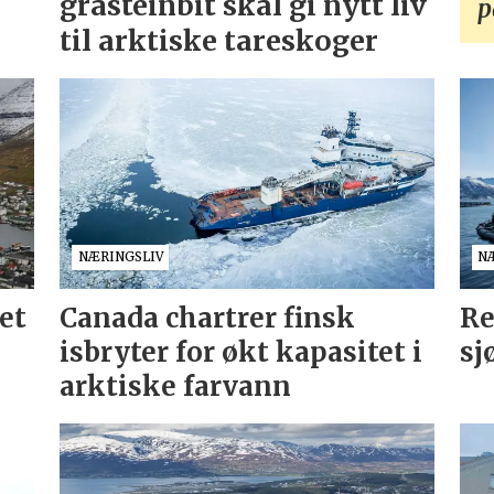
gråsteinbit skal gi nytt liv
p
til arktiske tareskoger
NÆRINGSLIV
N
et
Canada chartrer finsk
Re
isbryter for økt kapasitet i
sj
arktiske farvann