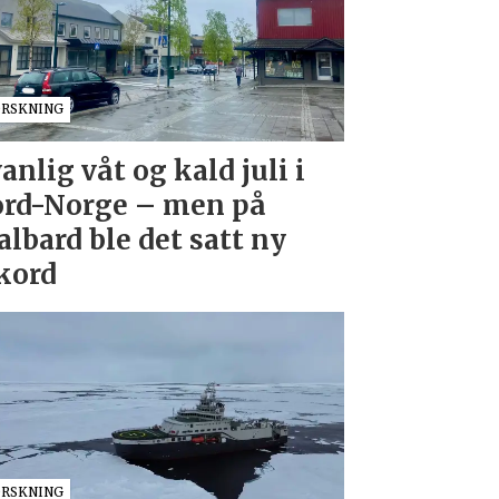
ORSKNING
anlig våt og kald juli i
rd-Norge – men på
albard ble det satt ny
kord
ORSKNING