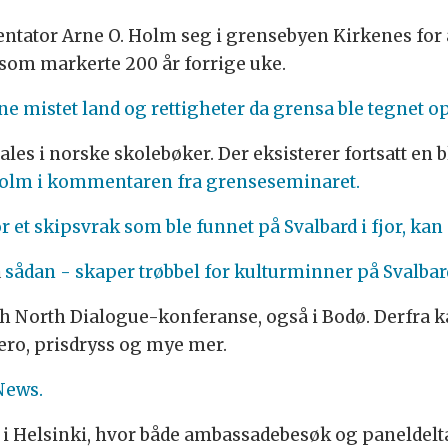
tator Arne O. Holm seg i grensebyen Kirkenes for å
som markerte 200 år forrige uke.
ne mistet land og rettigheter da grensa ble tegnet o
es i norske skolebøker. Der eksisterer fortsatt en 
 Holm i kommentaren fra grenseseminaret.
 et skipsvrak som ble funnet på Svalbard i fjor, kan s
å
sådan - skaper trøbbel for kulturminner på Svalbar
igh North Dialogue-konferanse, også i Bodø. Derfra 
ero, prisdryss og mye mer.
News.
 i Helsinki, hvor både ambassadebesøk og paneldelta