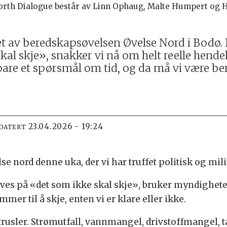
rth Dialogue består av Linn Ophaug, Malte Humpert og 
et av beredskapsøvelsen Øvelse Nord i Bodø. 
kal skje», snakker vi nå om helt reelle hend
 bare et spørsmål om tid, og da må vi være ber
23.04.2026 - 19:24
PDATERT
e nord denne uka, der vi har truffet politisk og mil
 øves på «det som ikke skal skje», bruker myndighet
er til å skje, enten vi er klare eller ikke.
 trusler. Strømutfall, vannmangel, drivstoffmangel,