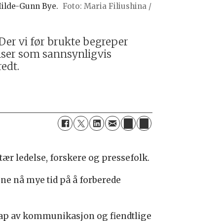
Hilde-Gunn Bye.
Maria Filiushina /
Der vi før brukte begreper
elser som sannsynligvis
edt.
itær ledelse, forskere og pressefolk.
ene nå mye tid på å forberede
 tap av kommunikasjon og fiendtlige