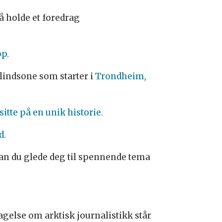
 holde et foredrag
pp.
blindsone som starter i
Trondheim,
itte på en unik historie.
d.
kan du glede deg til spennende tema
gelse om arktisk journalistikk står