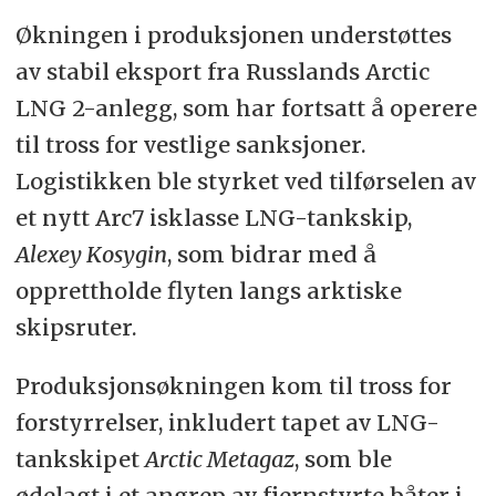
Økningen i produksjonen understøttes
av stabil eksport fra Russlands Arctic
LNG 2-anlegg, som har fortsatt å operere
til tross for vestlige sanksjoner.
Logistikken ble styrket ved tilførselen av
et nytt Arc7 isklasse LNG-tankskip,
Alexey Kosygin
, som bidrar med å
opprettholde flyten langs arktiske
skipsruter.
Produksjonsøkningen kom til tross for
forstyrrelser, inkludert tapet av LNG-
tankskipet
Arctic Metagaz
, som ble
ødelagt i et angrep av fjernstyrte båter i