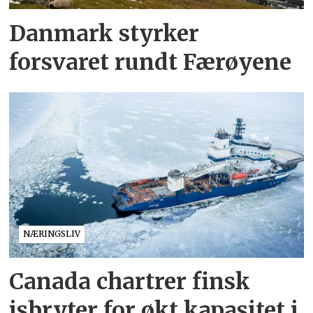
Danmark styrker
forsvaret rundt Færøyene
NÆRINGSLIV
Canada chartrer finsk
isbryter for økt kapasitet i