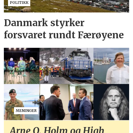
POLITIKK
Danmark styrker
forsvaret rundt Færøyene
MENINGER
Arne O. Holm og High