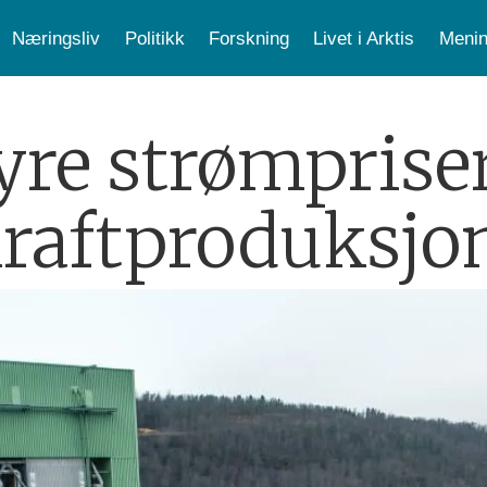
Næringsliv
Politikk
Forskning
Livet i Arktis
Menin
re strømprise
kraftproduksjon