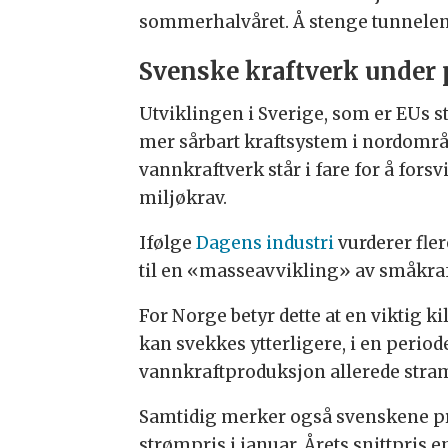
sommerhalvåret. Å stenge tunnelene
Svenske kraftverk under 
Utviklingen i Sverige, som er EUs st
mer sårbart kraftsystem i nordomr
vannkraftverk står i fare for å for
miljøkrav.
Ifølge
Dagens industri
vurderer fler
til en «masseavvikling» av småkraft
For Norge betyr dette at en viktig k
kan svekkes ytterligere, i en period
vannkraftproduksjon allerede stra
Samtidig merker også svenskene pres
strømpris i januar. Årets snittpris en