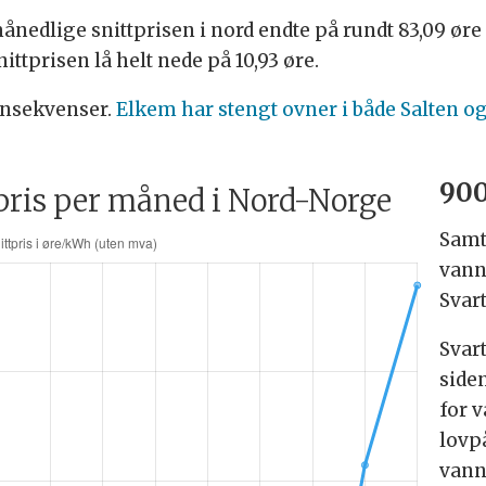
ånedlige snittprisen i nord endte på rundt 83,09 øre
nittprisen lå helt nede på 10,93 øre.
konsekvenser.
Elkem har stengt ovner i både Salten o
90
ris per måned i Nord-Norge
Samt
vannk
Svar
Svar
side
for 
lovp
vann