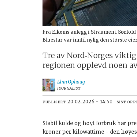
Fra Elkems anlegg i Straumen i Sørfold
Bluestar var inntil nylig den største eie
Tre av Nord‑Norges viktigs
regionen opplevd noen av 
Linn
Ophaug
JOURNALIST
20.02.2026 - 14:50
PUBLISERT
SIST OP
Stabil kulde og høyt forbruk har pr
kroner per kilowattime - den høyes