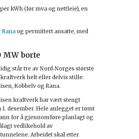
 per kWh (før mva og nettleie), en
g Rana
og permittert ansatte, med
0 MW borte
idig står tre av Nord‑Norges største
raftverk helt eller delvis stille:
tisen, Kobbelv og Rana.
tisen kraftverk har vært stengt
n 1. desember. Hele anlegget er tømt
vann for å gjennomføre planlagt og
ålagt vedlikehold av
tunnelene. Arbeidet skal etter