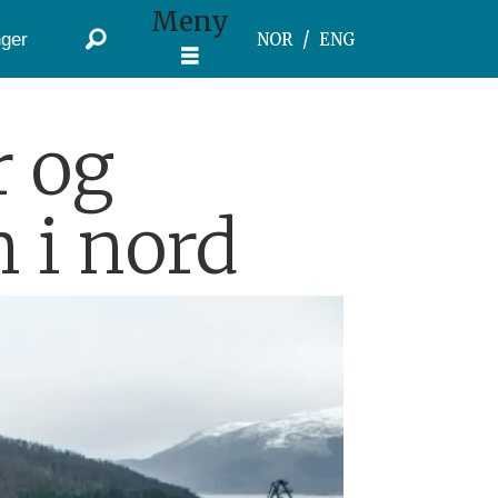
Meny
ger
NOR
ENG
r og
 i nord