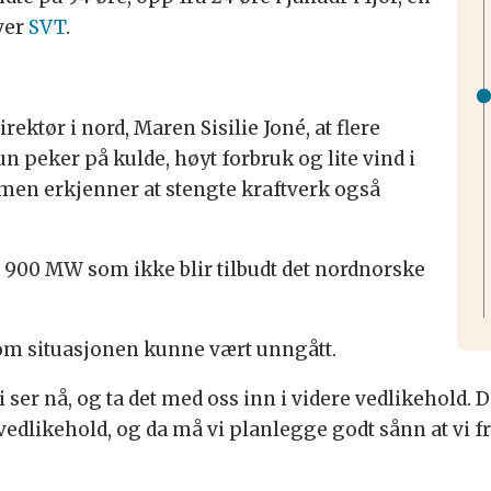
ver
SVT
.
ektør i nord, Maren Sisilie Joné, at flere
n peker på kulde, høyt forbruk og lite vind i
 men erkjenner at stengte kraftverk også
 900 MW som ikke blir tilbudt det nordnorske
t om situasjonen kunne vært unngått.
vi ser nå, og ta det med oss inn i videre vedlikehold
 vedlikehold, og da må vi planlegge godt sånn at vi fr