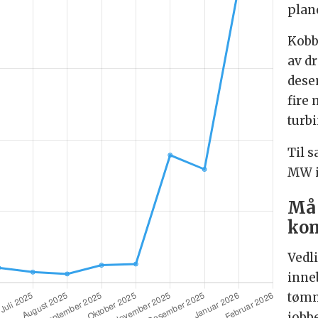
plan
Kobb
av dr
dese
fire
turbi
Til 
MW i
Må 
kom
Vedl
inne
tømm
jobbe