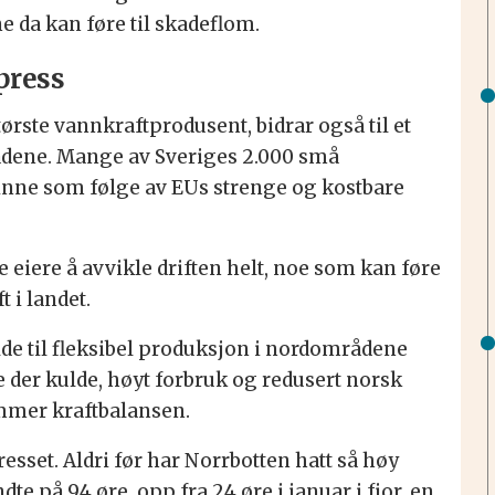
 da kan føre til skadeflom.
press
ørste vannkraftprodusent, bidrar også til et
ådene. Mange av Sveriges 2.000 små
svinne som følge av EUs strenge og kostbare
e eiere å avvikle driften helt, noe som kan føre
 i landet.
ilde til fleksibel produksjon i nordområdene
e der kulde, høyt forbruk og redusert norsk
mmer kraftbalansen.
set. Aldri før har Norrbotten hatt så høy
dte på 94 øre, opp fra 24 øre i januar i fjor, en