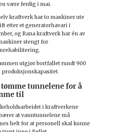
en være ferdig i mai.
elv kraftverk har to maskiner ute
ift etter et generatorhavari i
mber, og Rana kraftverk har én av
 maskiner stengt for
nrehabilitering.
sammen utgjør bortfallet rundt 900
 produksjonskapasitet.
tømme tunnelene for å
me til
ikeholdsarbeidet i kraftverkene
bærer at vanntunnelene må
es helt for at personell skal kunne
 trygt inne i fjellet.