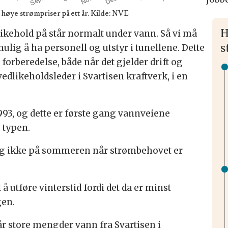
 høye strømpriser på ett år. Kilde: NVE
H
ikehold på står normalt under vann. Så vi må
s
mulig å ha personell og utstyr i tunellene. Dette
orberedelse, både når det gjelder drift og
vedlikeholdsleder i Svartisen kraftverk, i en
i 1993, og dette er første gang vannveiene
 typen.
, og ikke på sommeren når strømbehovet er
l å utføre vinterstid fordi det da er minst
gen.
r store mengder vann fra Svartisen i