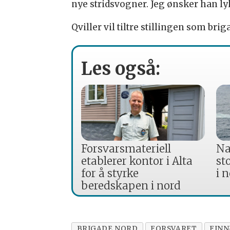
nye stridsvogner. Jeg ønsker han lyk
Qviller vil tiltre stillingen som br
Les også:
Forsvarsmateriell
Na
etablerer kontor i Alta
st
for å styrke
i 
beredskapen i nord
BRIGADE NORD
FORSVARET
FIN