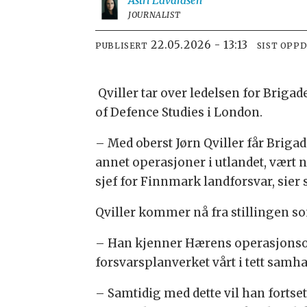
Astri
Edvardsen
JOURNALIST
22.05.2026 - 13:13
PUBLISERT
SIST OPP
Qviller tar over ledelsen for Brig
of Defence Studies i London.
– Med oberst Jørn Qviller får Briga
annet operasjoner i utlandet, vært
sjef for Finnmark landforsvar, sier
Qviller kommer nå fra stillingen so
– Han kjenner Hærens operasjonsomr
forsvarsplanverket vårt i tett sam
– Samtidig med dette vil han forts