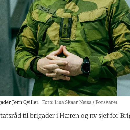
ader Jørn Qviller.
Lisa Skaar Næss / Forsvaret
 statsråd til brigader i Hæren og ny sjef for B