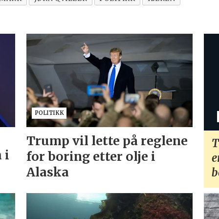
POLITIKK
Trump vil lette på reglene
T
 i
for boring etter olje i
e
Alaska
b