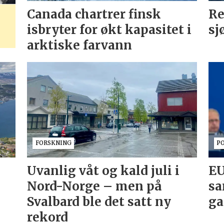
Canada chartrer finsk
Re
isbryter for økt kapasitet i
sj
arktiske farvann
FORSKNING
P
Uvanlig våt og kald juli i
EU
Nord-Norge – men på
sa
Svalbard ble det satt ny
ga
rekord