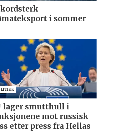
kordsterk
ømateksport i sommer
OLITIKK
 lager smutthull i
nksjonene mot russisk
ss etter press fra Hellas