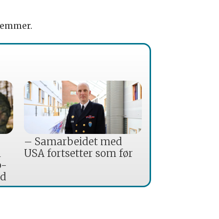
stemmer.
– Samarbeidet med
n
USA fortsetter som før
o-
nd