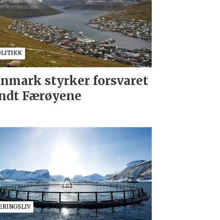
OLITIKK
nmark styrker forsvaret
ndt Færøyene
ÆRINGSLIV