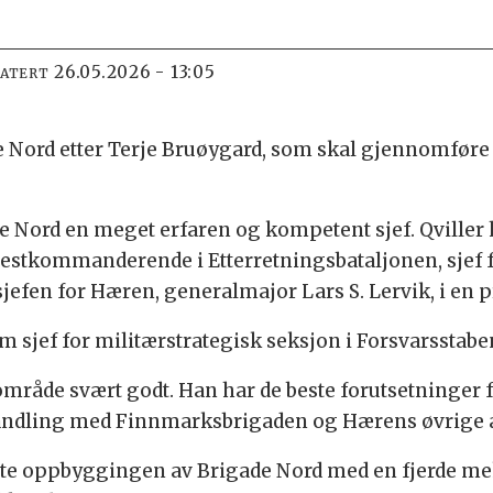
26.05.2026 - 13:05
DATERT
ade Nord etter Terje Bruøygard, som skal gjennomfør
de Nord en meget erfaren og kompetent sjef. Qviller 
 nestkommanderende i Etterretningsbataljonen, sjef 
 sjefen for Hæren, generalmajor Lars S. Lervik, i en
m sjef for militærstrategisk seksjon i Forsvarsstabe
åde svært godt. Han har de beste forutsetninger fo
handling med Finnmarksbrigaden og Hærens øvrige avd
ette oppbyggingen av Brigade Nord med en fjerde me