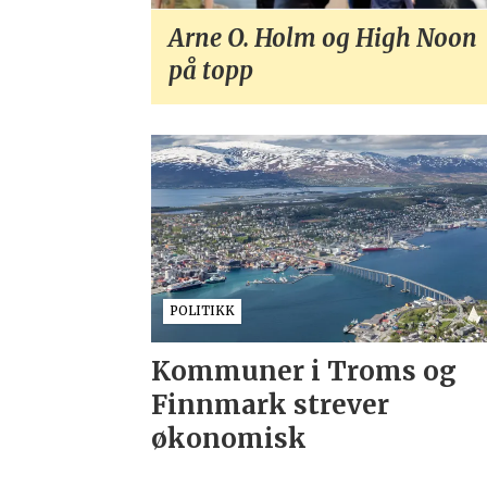
Arne O. Holm og High Noon
på topp
POLITIKK
Kommuner i Troms og
Finnmark strever
økonomisk