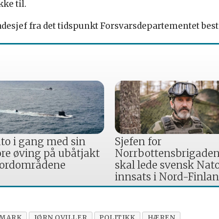
ke til.
igadesjef fra det tidspunkt Forsvarsdepartementet be
to i gang med sin
Sjefen for
ore øving på ubåtjakt
Norrbottensbrigade
nordområdene
skal lede svensk Nat
innsats i Nord-Finla
NMARK
JØRN QVILLER
POLITIKK
HÆREN