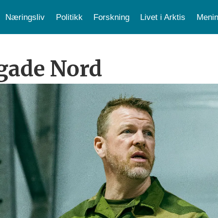
Næringsliv
Politikk
Forskning
Livet i Arktis
Menin
igade Nord