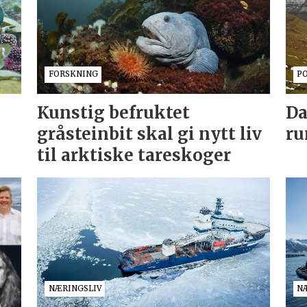
FORSKNING
P
Kunstig befruktet
Da
gråsteinbit skal gi nytt liv
ru
til arktiske tareskoger
NÆRINGSLIV
N