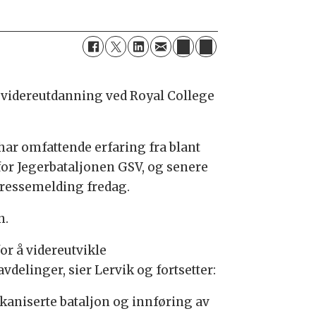
e videreutdanning ved Royal College
har omfattende erfaring fra blant
for Jegerbataljonen GSV, og senere
 pressemelding fredag.
n.
r å videreutvikle
elinger, sier Lervik og fortsetter:
kaniserte bataljon og innføring av