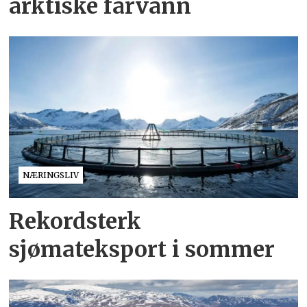
arktiske farvann
NÆRINGSLIV
Rekordsterk
sjømateksport i sommer