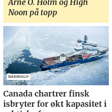
Arne O. Holm og High
Noon på topp
NÆRINGSLIV
Canada chartrer finsk
isbryter for økt kapasitet i