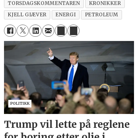
TORSDAGSKOMMENTAREN
KRONIKKER
KJELL GIÆVER
ENERGI
PETROLEUM
POLITIKK
Trump vil lette på reglene
for boring etter olje i