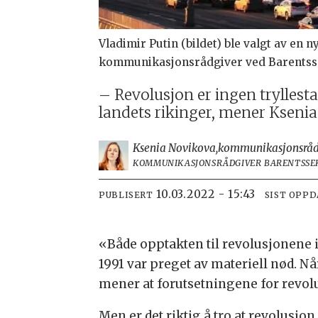
Vladimir Putin (bildet) ble valgt av en 
kommunikasjonsrådgiver ved Barentssek
– Revolusjon er ingen tryllest
landets rikinger, mener Ksenia
Ksenia Novikova,
kommunikasjonsrådg
KOMMUNIKASJONSRÅDGIVER BARENTSSE
10.03.2022 - 15:43
PUBLISERT
SIST OPP
«Både opptakten til revolusjonene
1991 var preget av materiell nød. Nå
mener at forutsetningene for revolus
Men er det riktig å tro at revolusjo