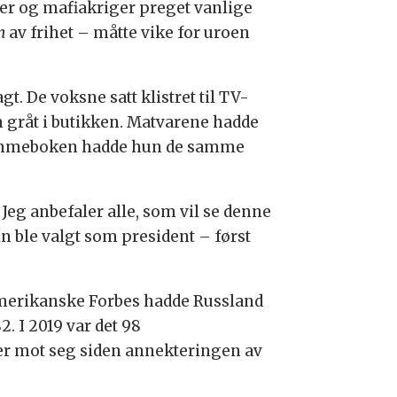
er og mafiakriger preget vanlige
n
av frihet – måtte vike for uroen
t. De voksne satt klistret til TV-
gråt i butikken. Matvarene hadde
 i lommeboken hadde hun de samme
 Jeg anbefaler alle, som vil se denne
n ble valgt som president – først
 amerikanske Forbes hadde Russland
2. I 2019 var det 98
ner mot seg siden annekteringen av