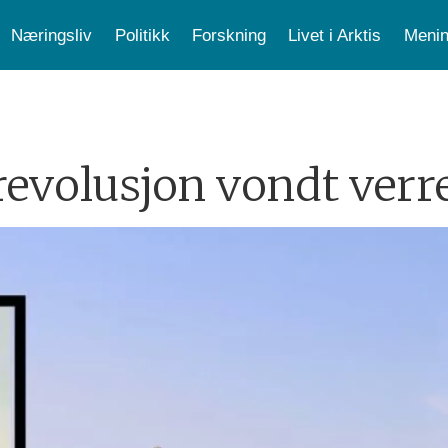
Næringsliv
Politikk
Forskning
Livet i Arktis
Menin
revolusjon vondt verre