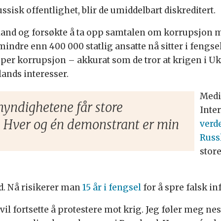
ssisk offentlighet, blir de umiddelbart diskreditert.
ussland og forsøkte å ta opp samtalen om korrupsjon 
 mindre enn 400 000 statlig ansatte nå sitter i fengse
mper korrupsjon – akkurat som de tror at krigen i U
lands interesser.
Medie
yndighetene får store
Inter
. Hver og én demonstrant er min
verde
Russ
store
nd. Nå risikerer man
15 år i fengsel
for å spre falsk i
vil fortsette å protestere mot krig. Jeg føler meg ne