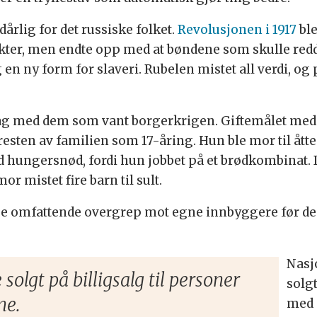
årlig for det russiske folket.
Revolusjonen i 1917
ble
kter, men endte opp med at bøndene som skulle redd
og en ny form for slaveri. Rubelen mistet all verdi, 
 lag med dem som vant borgerkrigen. Giftemålet med 
esten av familien som 17-åring. Hun ble mor til åtte 
d hungersnød, fordi hun jobbet på et brødkombinat. 
r mistet fire barn til sult.
omfattende overgrep mot egne innbyggere før den f
Nasj
solgt på billigsalg til personer
solgt
ne.
med 