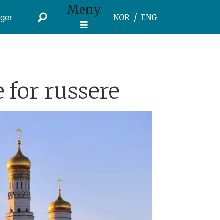
Meny
ger
NOR
ENG
 for russere