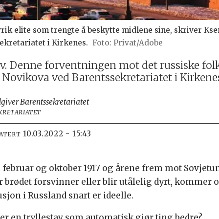
nyrik elite som trengte å beskytte midlene sine, skriver K
retariatet i Kirkenes.
Privat/Adobe
av. Denne forventningen mot det russiske fol
 Novikova ved Barentssekretariatet i Kirkene
iver Barentssekretariatet
KRETARIATET
10.03.2022 - 15:43
DATERT
 i februar og oktober 1917 og årene frem mot Sovj
r brødet forsvinner eller blir utålelig dyrt, kommer
jon i Russland snart er ideelle.
n er en tryllestav som automatisk gjør ting bedre?