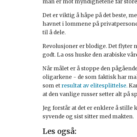
man er mot myndighetene får store 
Det er viktig å håpe på det beste, m
havnet i lommene på privatpersoner p
til å dele.
Revolusjoner er blodige. Det flyter 
godt. La oss huske den arabiske vår
Når målet er å stoppe den pågåend
oligarkene - de som faktisk har makt
som et
resultat av elitesplittelse.
Kan
at den vanlige russer setter alt på sp
Jeg forstår at det er enklere å stil
syvende og sist sitter med makten.
Les også: