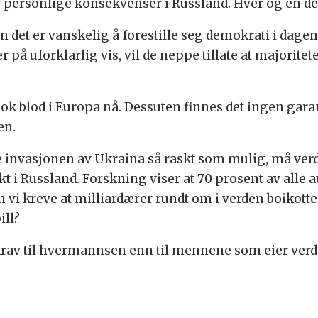
personlige konsekvenser i Russland. Hver og én de
en det er vanskelig å forestille seg demokrati i dagen
å uforklarlig vis, vil de neppe tillate at majoriteten
nok blod i Europa nå. Dessuten finnes det ingen gara
en.
e invasjonen av Ukraina så raskt som mulig, må ve
 i Russland. Forskning viser at 70 prosent av alle au
 vi kreve at milliardærer rundt om i verden boikotter
ill?
le krav til hvermannsen enn til mennene som eier verd