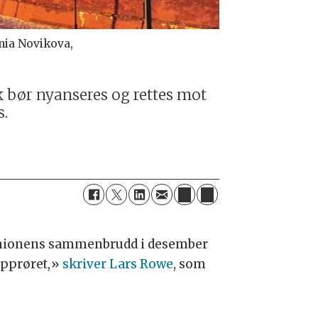
senia Novikova,
k bør nyanseres og rettes mot
s.
etunionens sammenbrudd i desember
 opprøret,»
skriver Lars Rowe
, som