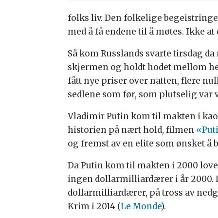
folks liv. Den folkelige begeistrin
med å få endene til å møtes. Ikke at 
Så kom Russlands svarte tirsdag da r
skjermen og holdt hodet mellom he
fått nye priser over natten, flere 
sedlene som før, som plutselig var 
Vladimir Putin kom til makten i kaos
historien på nært hold, filmen
«Put
og fremst av en elite som ønsket å b
Da Putin kom til makten i 2000 lov
ingen dollarmilliardærer i år 2000. D
dollarmilliardærer, på tross av ned
Krim i 2014 (
Le Monde
).