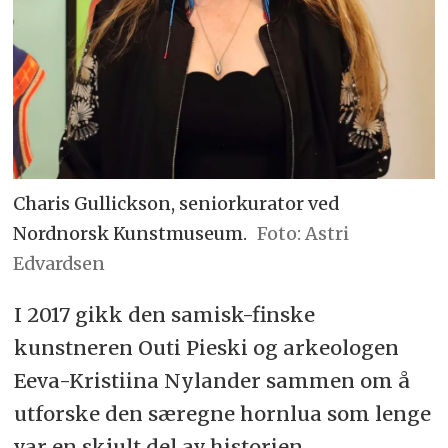
Charis Gullickson, seniorkurator ved
Nordnorsk Kunstmuseum.
Astri
Edvardsen
I 2017 gikk den samisk-finske
kunstneren Outi Pieski og arkeologen
Eeva-Kristiina Nylander sammen om å
utforske den særegne hornlua som lenge
var en skjult del av historien.