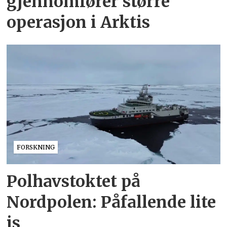
gjennomfører større
operasjon i Arktis
FORSKNING
Polhavstoktet på
Nordpolen: Påfallende lite
is