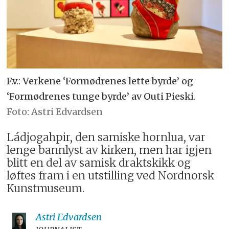
F.v.: Verkene ‘Formødrenes lette byrde’ og
‘Formødrenes tunge byrde’ av Outi Pieski.
Astri Edvardsen
Ládjogahpir, den samiske hornlua, var
lenge bannlyst av kirken, men har igjen
blitt en del av samisk draktskikk og
løftes fram i en utstilling ved Nordnorsk
Kunstmuseum.
Astri
Edvardsen