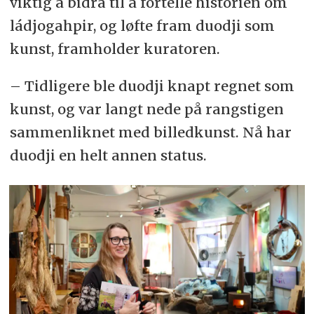
viktig å bidra til å fortelle historien om
ládjogahpir, og løfte fram duodji som
kunst, framholder kuratoren.
– Tidligere ble duodji knapt regnet som
kunst, og var langt nede på rangstigen
sammenliknet med billedkunst. Nå har
duodji en helt annen status.