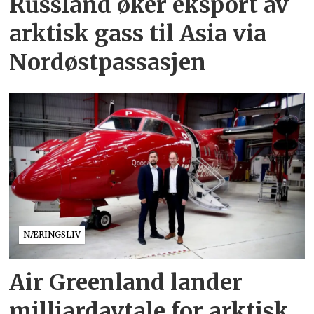
Russland øker eksport av
arktisk gass til Asia via
Nordøstpassasjen
NÆRINGSLIV
Air Greenland lander
milliardavtale for arktisk