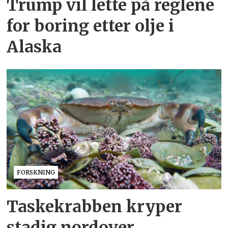
Trump vil lette på reglene
for boring etter olje i
Alaska
FORSKNING
Taskekrabben kryper
stadig nordover