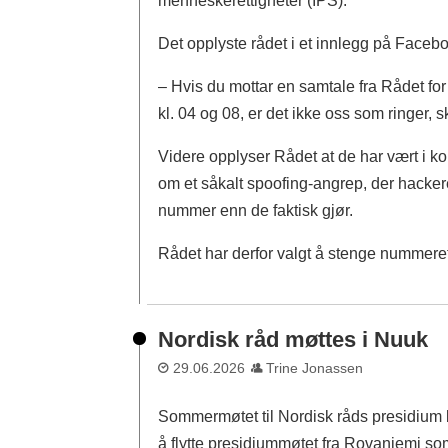
menneskerettigheter (IPS).
Det opplyste rådet i et innlegg på Face
– Hvis du mottar en samtale fra Rådet f
kl. 04 og 08, er det ikke oss som ringer, s
Videre opplyser Rådet at de har vært i ko
om et såkalt spoofing-angrep, der hackere 
nummer enn de faktisk gjør.
Rådet har derfor valgt å stenge nummere
Nordisk råd møttes i Nuuk
29.06.2026
Trine Jonassen
Sommermøtet til Nordisk råds presidium ble i
å flytte presidiummøtet fra Rovaniemi som 