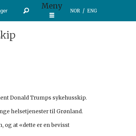
Meny
ger
NOR
ENG
skip
sident Donald Trumps sykehusskip.
nge helsetjenester til Grønland.
 og at «dette er en bevisst