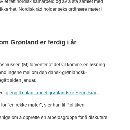
v et tett nordisk samarbeid og av å stå samlet med
sikkerhet. Nordisk råd holder seks ordinære møter i
om Grønland er ferdig i år
smussen (M) forventer at det vil komme en løsning
forhandlingene mellom den dansk-grønlandsk-
ått siden januar.
en,
gjengitt i blant annet grønlandske Sermitsiaq.
r "en rekke møter", sier han til Politiken.
nige om å opprette en arbeidsgruppe for å diskutere