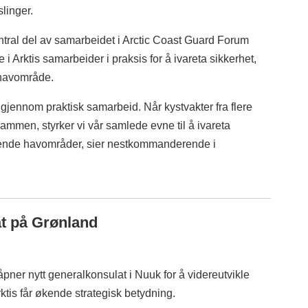
slinger.
ntral del av samarbeidet i Arctic Coast Guard Forum
i Arktis samarbeider i praksis for å ivareta sikkerhet,
t havområde.
 gjennom praktisk samarbeid. Når kystvakter fra flere
sammen, styrker vi vår samlede evne til å ivareta
vende havområder, sier nestkommanderende i
t på Grønland
ner nytt generalkonsulat i Nuuk for å videreutvikle
ktis får økende strategisk betydning.