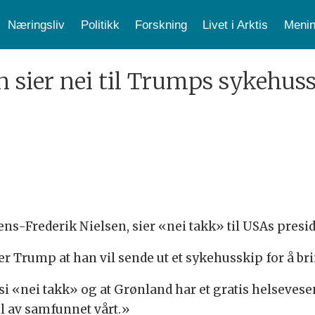
Næringsliv
Politikk
Forskning
Livet i Arktis
Menin
n sier nei til Trumps sykehus
ens-Frederik Nielsen, sier «nei takk» til USAs pre
er Trump at han vil sende ut et sykehusskip for å bri
i «nei takk» og at Grønland har et gratis helsevesen,
l av samfunnet vårt.»