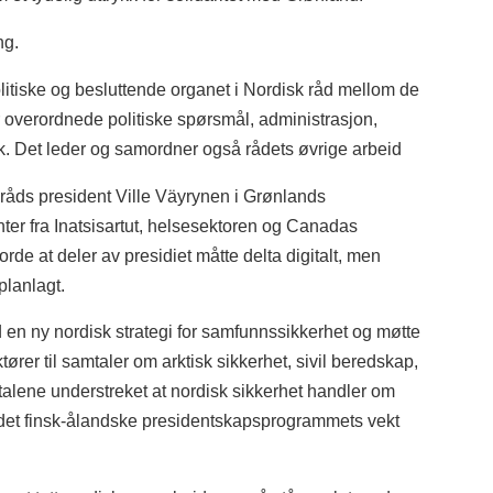
ng.
litiske og besluttende organet i Nordisk råd mellom de
r overordnede politiske spørsmål, administrasjon,
ikk. Det leder og samordner også rådets øvrige arbeid
råds president Ville Väyrynen i Grønlands
ter fra Inatsisartut, helsesektoren og Canadas
rde at deler av presidiet måtte delta digitalt, men
lanlagt.
d en ny nordisk strategi for samfunnssikkerhet og møtte
er til samtaler om arktisk sikkerhet, sivil beredskap,
mtalene understreket at nordisk sikkerhet handler om
ed det finsk-ålandske presidentskapsprogrammets vekt