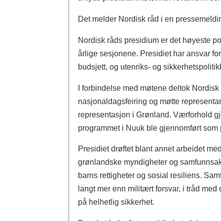
Det melder Nordisk råd i en pressemeldi
Nordisk råds presidium er det høyeste po
årlige sesjonene. Presidiet har ansvar fo
budsjett, og utenriks- og sikkerhetspolit
I forbindelse med møtene deltok Nordisk 
nasjonaldagsfeiring og møtte representan
representasjon i Grønland. Værforhold gjo
programmet i Nuuk ble gjennomført som p
Presidiet drøftet blant annet arbeidet me
grønlandske myndigheter og samfunnsaktør
barns rettigheter og sosial resiliens. Sa
langt mer enn militært forsvar, i tråd m
på helhetlig sikkerhet.