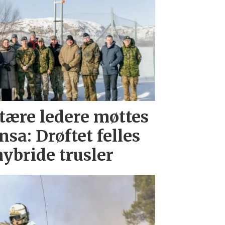
itære ledere møttes
sa: Drøftet felles
ybride trusler