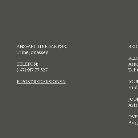
ANSVARLIG REDAKTØR:
RED
Trine Jonassen
RED
TELEFON:
Arne
(+47) 917 77 527
Tel:
E-POST REDAKSJONEN
JOU
Hil
JOU
Astr
OVE
Birg