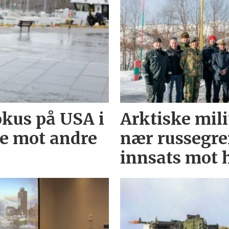
okus på USA i
Arktiske mil
 se mot andre
nær russegren
innsats mot h