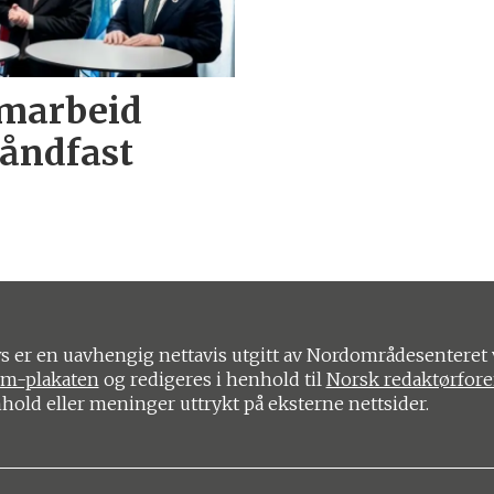
amarbeid
håndfast
 er en uavhengig nettavis utgitt av Nordområdesenteret 
om-plakaten
og redigeres i henhold til
Norsk redaktørfor
nhold eller meninger uttrykt på eksterne nettsider.