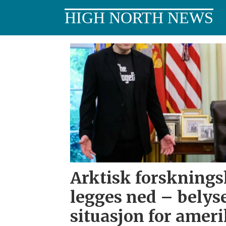
HIGH NORTH NEWS
Tag:
trump-
administrasjonen
Arktisk forskning
legges ned – belys
situasjon for amer