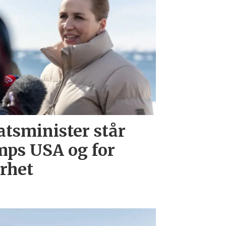
tsminister står
ps USA og for
erhet