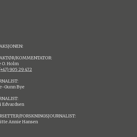
AKSJONEN:
AKTØR/KOMMENTATOR:
 O. Holm
(+47) 905 29 472
RNALIST:
de-Gunn Bye
RNALIST:
i Edvardsen
RSETTER/FORSKNINGSJOURNALIST:
itte Annie Hansen