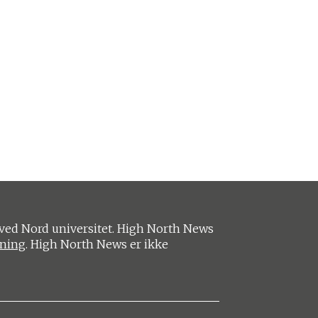
ved Nord universitet. High North News
ening
. High North News er ikke