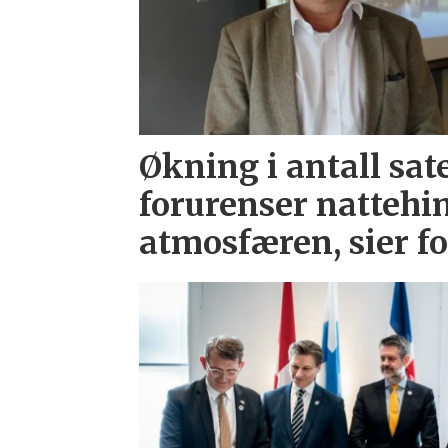
Økning i antall sate
forurenser natteh
atmosfæren, sier f