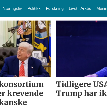
Næringsliv
Politikk
Forskning
Livet i Arktis
Menin
skonsortium
Tidligere US
er krevende
Trump har ik
ikanske