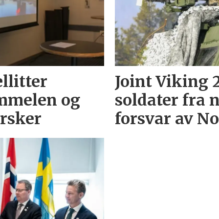
llitter
Joint Viking 
immelen og
soldater fra 
orsker
forsvar av N