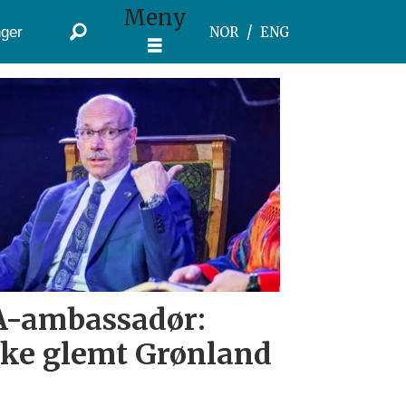
Meny
ger
NOR
ENG
A-ambassadør:
ke glemt Grønland