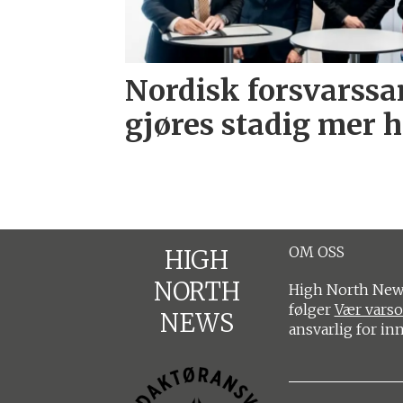
Nordisk forsvarss
gjøres stadig mer 
OM OSS
HIGH
NORTH
High North News
følger
Vær vars
NEWS
ansvarlig for in