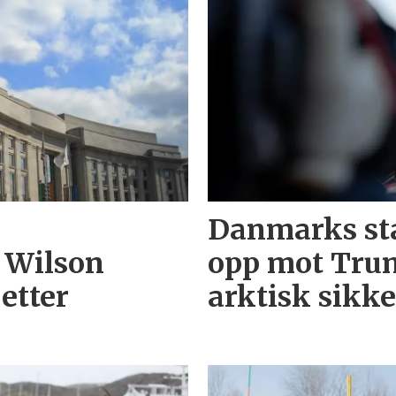
Danmarks sta
 Wilson
opp mot Trum
etter
arktisk sikk