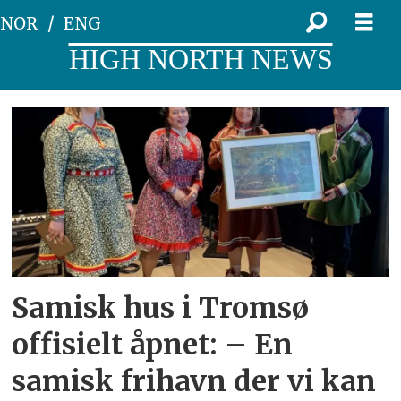
NOR
ENG
HIGH NORTH NEWS
Tag:
tromsø
kommune
Samisk hus i Tromsø
offisielt åpnet: – En
samisk frihavn der vi kan