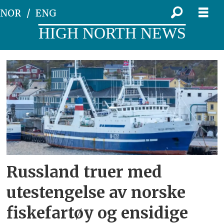
NOR
ENG
HIGH NORTH NEWS
Tag:
russiske
fiskefartøy
Russland truer med
utestengelse av norske
fiskefartøy og ensidige