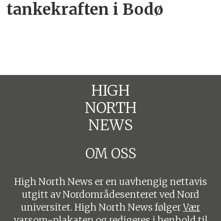
tankekraften i Bodø
HIGH
NORTH
NEWS
OM OSS
High North News er en uavhengig nettavis
utgitt av Nordområdesenteret ved Nord
universitet. High North News følger
Vær
varsom-plakaten
og redigeres i henhold til