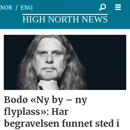
NOR
ENG
HIGH NORTH NEWS
Tag:
ny
by
-
ny
Bodø «Ny by – ny
flyplass
flyplass»: Har
begravelsen funnet sted i