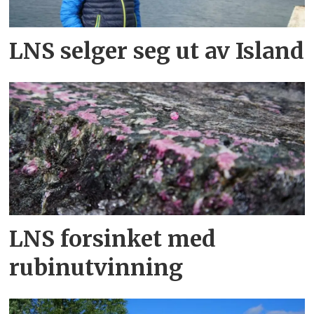
LNS selger seg ut av Island
LNS forsinket med
rubinutvinning