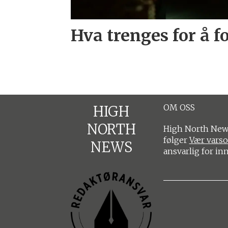
Hva trenges for å f
OM OSS
HIGH
NORTH
High North News
følger
Vær vars
NEWS
ansvarlig for in