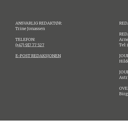
ANSVARLIG REDAKTØR:
RED
Trine Jonassen
RED
TELEFON:
Arne
(+47) 917 77 527
Tel:
E-POST REDAKSJONEN
JOU
Hil
JOU
Astr
OVE
Birg