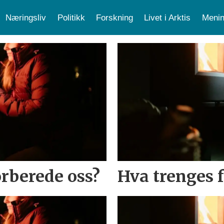
Næringsliv
Politikk
Forskning
Livet i Arktis
Menin
orberede oss?
Hva trenges f