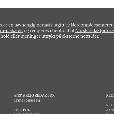
 er en uavhengig nettavis utgitt av Nordområdesenteret 
om-plakaten
og redigeres i henhold til
Norsk redaktørfor
nhold eller meninger uttrykt på eksterne nettsider.
ANSVARLIG REDAKTØR:
RED
Trine Jonassen
RED
TELEFON:
Arne