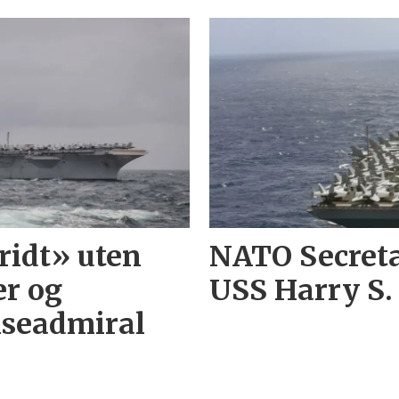
tridt» uten
NATO Secreta
r og
USS Harry S
viseadmiral