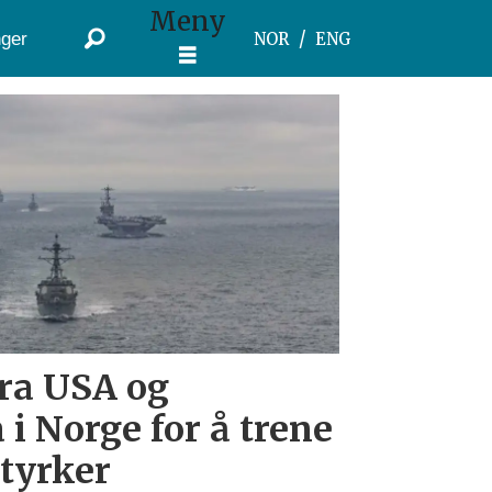
Meny
ger
NOR
ENG
ra USA og
 i Norge for å trene
tyrker