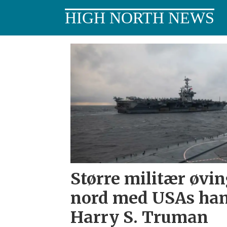
HIGH NORTH NEWS
Tag:
uss
harry
s
truman
Større militær øvin
nord med USAs ha
Harry S. Truman