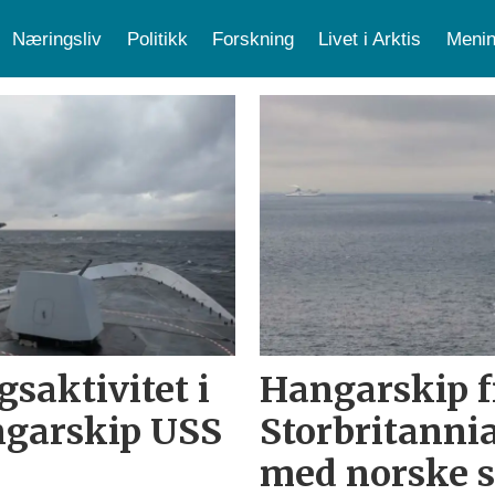
Næringsliv
Politikk
Forskning
Livet i Arktis
Menin
gsaktivitet i
Hangarskip f
ngarskip USS
Storbritannia
med norske s