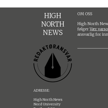
OM OSS
HIGH
NORTH
High North News
følger
Vær vars
NEWS
ansvarlig for in
ADRESSE:
High North News
Nord University