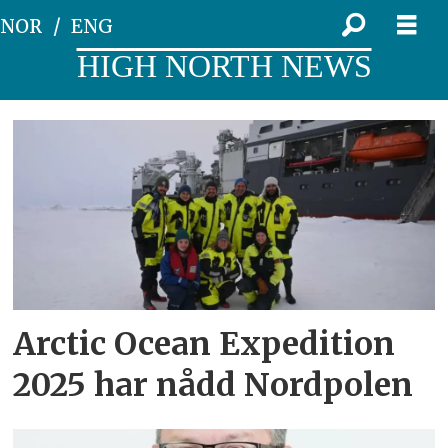
NOR
ENG
HIGH NORTH NEWS
Tag:
universitetet
i
bergen
uib
Arctic Ocean Expedition
2025 har nådd Nordpolen