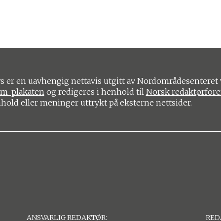
 er en uavhengig nettavis utgitt av Nordområdesenteret 
om-plakaten
og redigeres i henhold til
Norsk redaktørfor
nhold eller meninger uttrykt på eksterne nettsider.
ANSVARLIG REDAKTØR:
RED