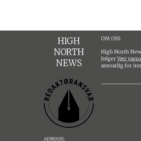
OM OSS
HIGH
NORTH
High North News
følger
Vær vars
NEWS
ansvarlig for in
ADRESSE: