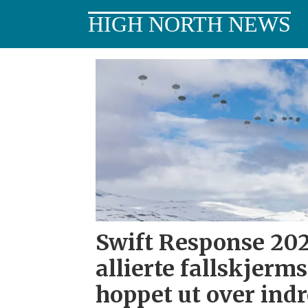
HIGH NORTH NEWS
Tag:
swift
response
2025
Swift Response 202
allierte fallskjerm
hoppet ut over ind