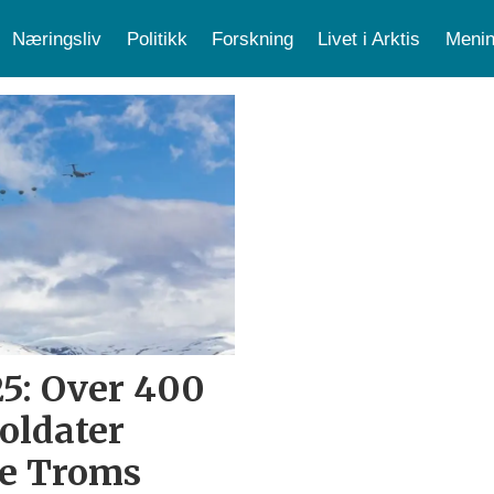
Næringsliv
Politikk
Forskning
Livet i Arktis
Menin
5: Over 400
soldater
re Troms