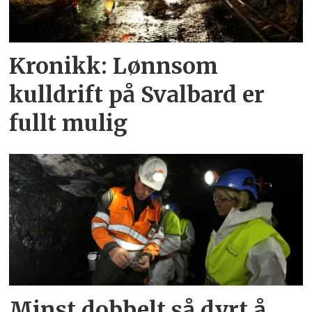
Kronikk: Lønnsom
kulldrift på Svalbard er
fullt mulig
Minst dobbelt så dyrt å