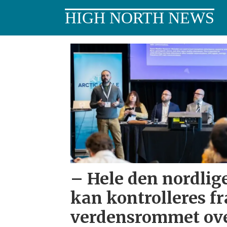
HIGH NORTH NEWS
Tag:
styring
– Hele den nordlig
kan kontrolleres fr
verdensrommet ove