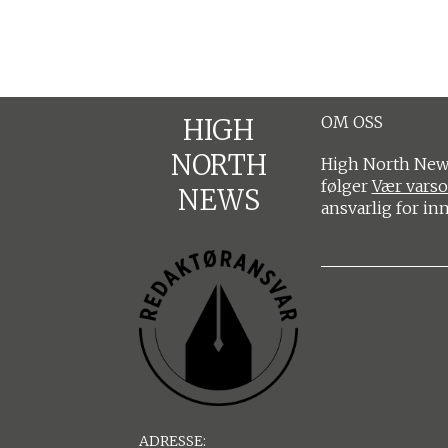
OM OSS
HIGH
NORTH
High North News
følger
Vær vars
NEWS
ansvarlig for in
ADRESSE: