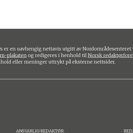
 er en uavhengig nettavis utgitt av Nordområdesenteret 
om-plakaten
og redigeres i henhold til
Norsk redaktørfor
nhold eller meninger uttrykt på eksterne nettsider.
ANSVARLIG REDAKTØR:
RED