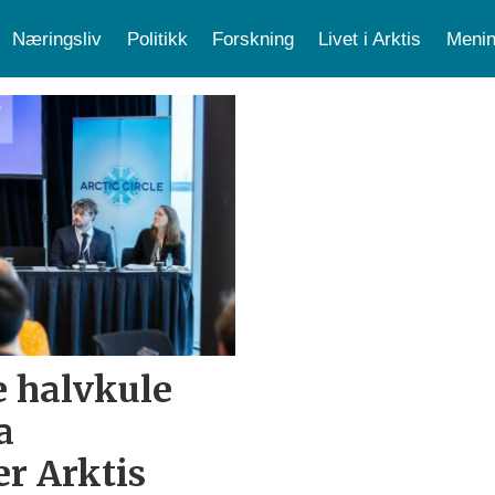
Næringsliv
Politikk
Forskning
Livet i Arktis
Menin
e halvkule
a
r Arktis