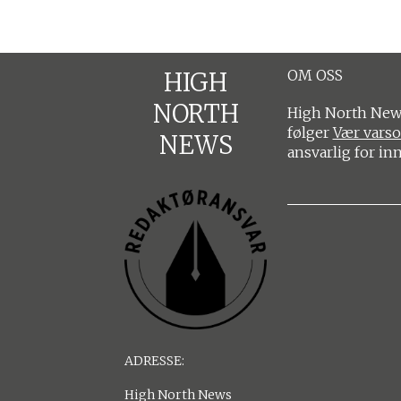
OM OSS
HIGH
NORTH
High North News
følger
Vær vars
NEWS
ansvarlig for in
ADRESSE:
High North News