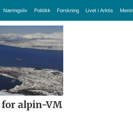
Næringsliv
Politikk
Forskning
Livet i Arktis
Menin
 for alpin-VM