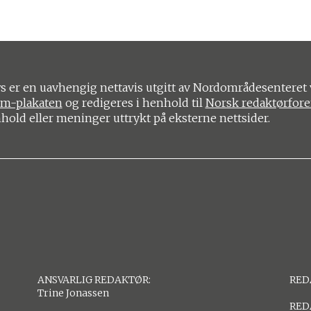
 er en uavhengig nettavis utgitt av Nordområdesenteret 
om-plakaten
og redigeres i henhold til
Norsk redaktørfor
nhold eller meninger uttrykt på eksterne nettsider.
ANSVARLIG REDAKTØR:
RED
Trine Jonassen
RED