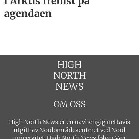
i Arktis fremst på
agendaen
HIGH
NORTH
NEWS
OM OSS
High North News er en uavhengig nettavis
utgitt av Nordområdesenteret ved Nord
universitet. High North News følger
Vær