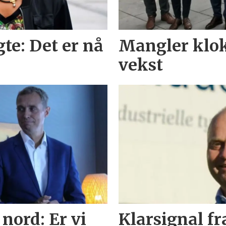
gte: Det er nå
Mangler kloke
vekst
nord: Er vi
Klarsignal fr