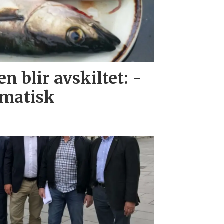
n blir avskiltet: -
amatisk