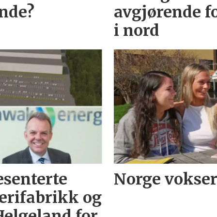
ende?
avgjørende f
i nord
resenterte
Norge vokser
terifabrikk og
elgeland for