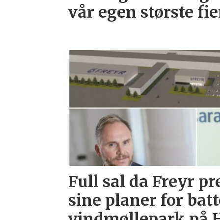
vår egen største fi
Full sal da Freyr p
sine planer for bat
vindmøllepark på H