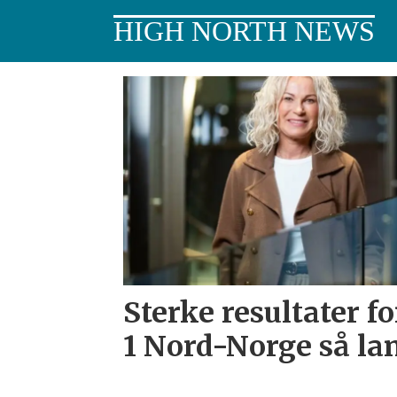
HIGH NORTH NEWS
Tag:
nordnorsk
næringsliv
Sterke resultater f
1 Nord-Norge så lan