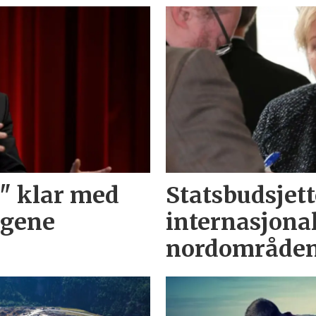
" klar med
Statsbudsjett
ngene
internasjona
nordområde