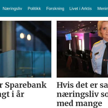
Næringsliv
Politikk
Forskning
Livet i Arktis
Menin
or Sparebank
Hvis det er s
gt i år
næringsliv so
med mange