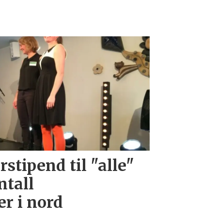
rstipend til "alle"
ntall
r i nord