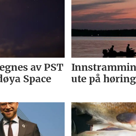
tegnes av PST
Innstramming
ndøya Space
ute på hørin