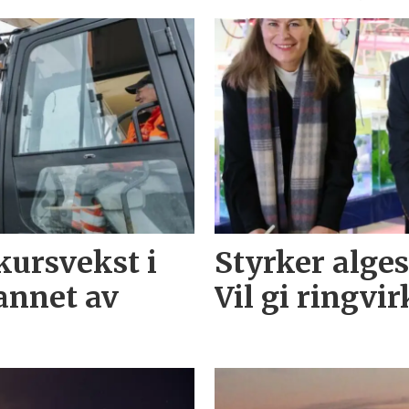
kursvekst i
Styrker alges
annet av
Vil gi ringvi