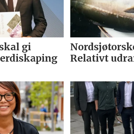
skal gi
Nordsjøtorske
verdiskaping
Relativt udr