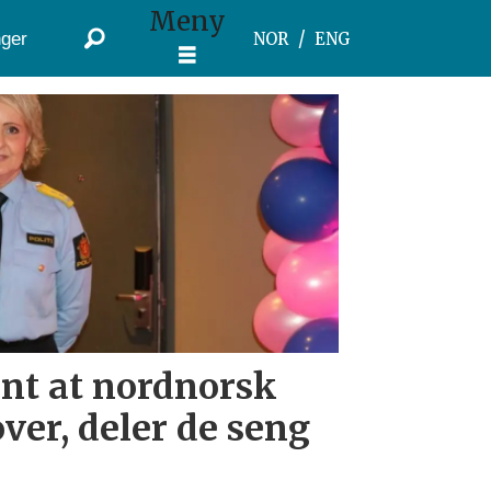
Meny
ger
NOR
ENG
ant at nordnorsk
ver, deler de seng