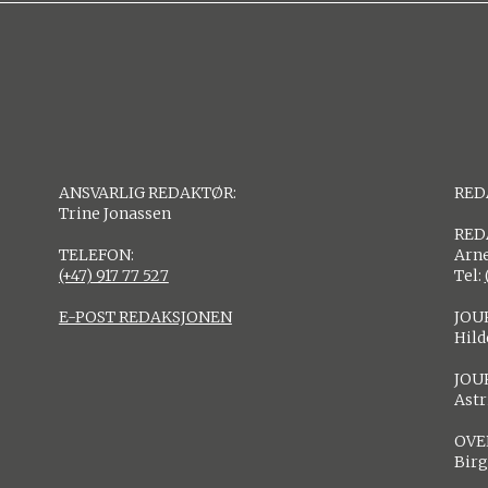
ANSVARLIG REDAKTØR:
RED
Trine Jonassen
RED
TELEFON:
Arne
(+47) 917 77 527
Tel:
E-POST REDAKSJONEN
JOU
Hil
JOU
Astr
OVE
Birg