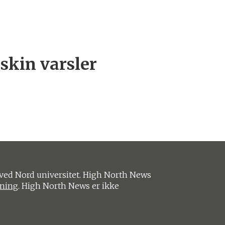
kin varsler
ved Nord universitet. High North News
ening
. High North News er ikke