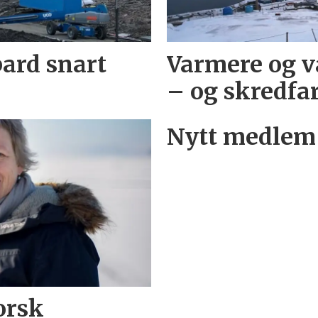
bard snart
Varmere og v
– og skredfa
Nytt medlem 
orsk