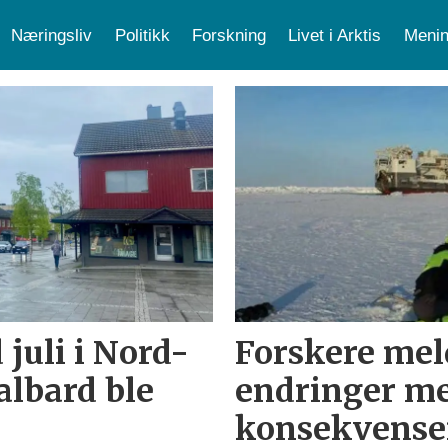
Næringsliv
Politikk
Forskning
Livet i Arktis
Menin
 juli i Nord-
Forskere mel
lbard ble
endringer me
konsekvenser