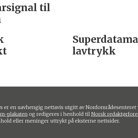
rsignal til
n
k
Superdatamas
kt
lavtrykk
 er en uavhengig nettavis utgitt av Nordområdesenteret 
om-plakaten
og redigeres i henhold til
Norsk redaktørfor
nhold eller meninger uttrykt på eksterne nettsider.