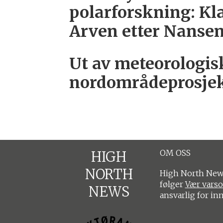
polarforskning: Kla
Arven etter Nanse
Ut av meteorologis
nordområdeprosje
OM OSS
HIGH
NORTH
High North News
følger
Vær vars
NEWS
ansvarlig for in