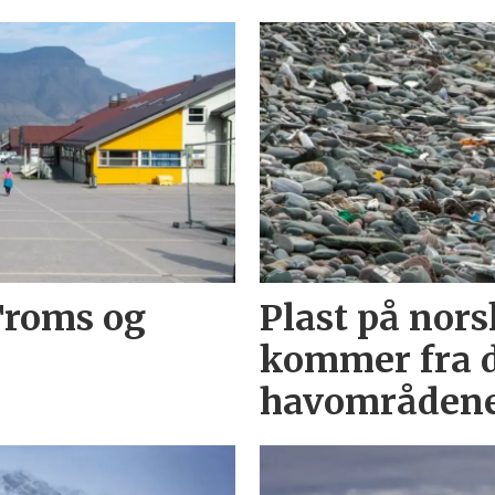
Troms og
Plast på nors
kommer fra 
havområden