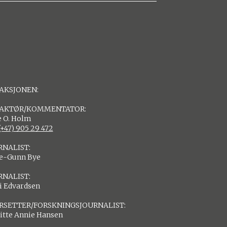
AKSJONEN:
AKTØR/KOMMENTATOR:
 O. Holm
(+47) 905 29 472
RNALIST:
de-Gunn Bye
RNALIST:
i Edvardsen
RSETTER/FORSKNINGSJOURNALIST:
itte Annie Hansen