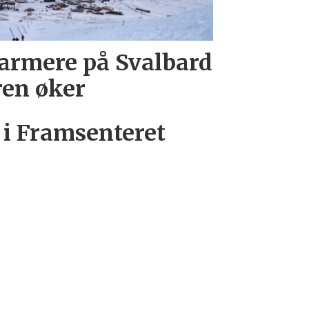
armere på Svalbard
ren øker
i Framsenteret