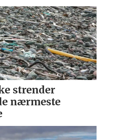
ke strender
de nærmeste
e