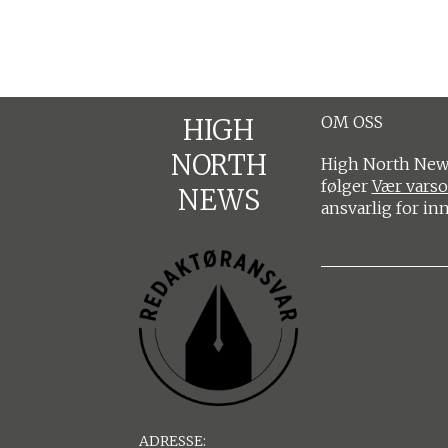
OM OSS
HIGH
NORTH
High North News
følger
Vær vars
NEWS
ansvarlig for in
ADRESSE: