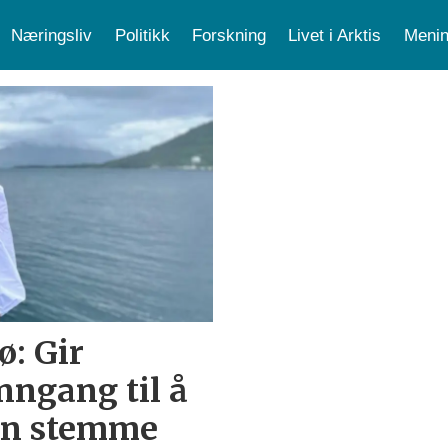
Næringsliv
Politikk
Forskning
Livet i Arktis
Menin
: Gir
nngang til å
gen stemme