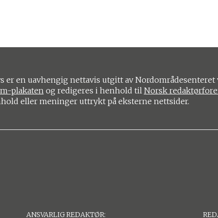
 er en uavhengig nettavis utgitt av Nordområdesenteret 
om-plakaten
og redigeres i henhold til
Norsk redaktørfor
nhold eller meninger uttrykt på eksterne nettsider.
ANSVARLIG REDAKTØR:
RED