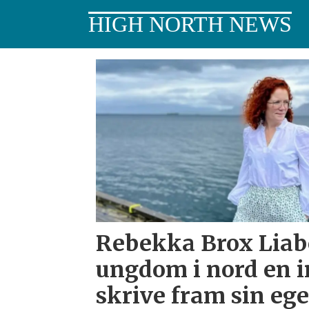
HIGH NORTH NEWS
Tag:
lykkejegerne
Rebekka Brox Liabø
ungdom i nord en i
skrive fram sin e