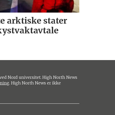
e arktiske stater
kystvaktavtale
ved Nord universitet. High North News
ening
. High North News er ikke