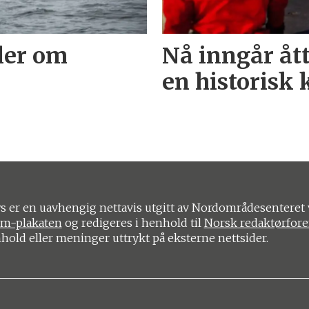
ler om
Nå inngår ått
en historisk 
 er en uavhengig nettavis utgitt av Nordområdesenteret 
om-plakaten
og redigeres i henhold til
Norsk redaktørfor
nhold eller meninger uttrykt på eksterne nettsider.