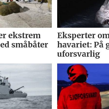
er ekstrem
Eksperter om
ed småbåter
havariet: På 
uforsvarlig