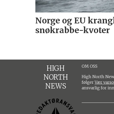
Norge og EU krang
snøkrabbe-kvoter
OM OSS
HIGH
NORTH
High North News
følger
Vær vars
NEWS
ansvarlig for in