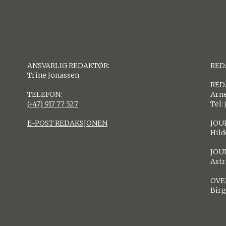
ANSVARLIG REDAKTØR:
RED
Trine Jonassen
RED
TELEFON:
Arne
(+47) 917 77 527
Tel:
E-POST REDAKSJONEN
JOU
Hil
JOU
Astr
OVE
Birg