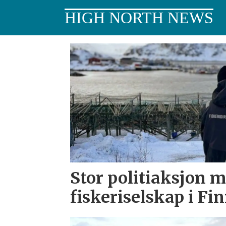
HIGH NORTH NEWS
Tag:
kystvakta
Stor politiaksjon m
fiskeriselskap i F