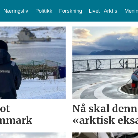
Næringsliv
Politikk
Forskning
Livet i Arktis
Menin
ot
Nå skal denn
innmark
«arktisk eks