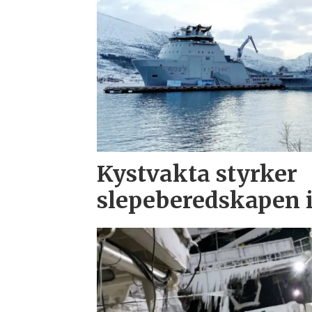
Kystvakta styrker
slepeberedskapen 