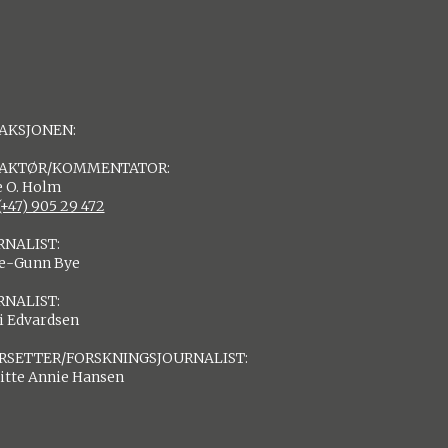
AKSJONEN:
AKTØR/KOMMENTATOR:
 O. Holm
(+47) 905 29 472
RNALIST:
de-Gunn Bye
RNALIST:
i Edvardsen
RSETTER/FORSKNINGSJOURNALIST:
itte Annie Hansen