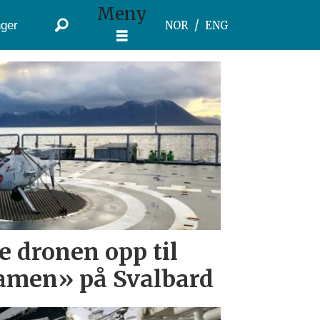
Meny
ger
NOR
ENG
e dronen opp til
amen» på Svalbard