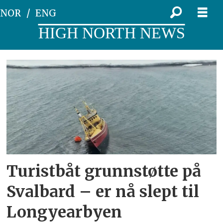
NOR
ENG
HIGH NORTH NEWS
Tag:
hovedredningssentrale
i
nord-
norge
Turistbåt grunnstøtte på
Svalbard – er nå slept til
Longyearbyen