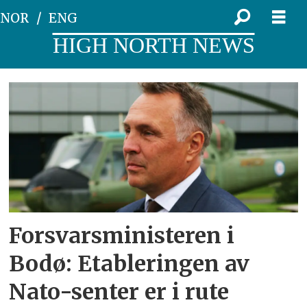
NOR
ENG
HIGH NORTH NEWS
Tag:
forsvarets
base
bodø
Forsvarsministeren i
Bodø: Etableringen av
Nato-senter er i rute