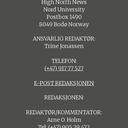
High North News
Nord University
Postbox 1490
8049 Bodø Norway
ANSVARLIG REDAKTØR:
Trine Jonassen
TELEFON:
(+47) 917 77 527
E-POST REDAKSJONEN
REDAKSJONEN:
REDAKTØR/KOMMENTATOR:
Arne O. Holm
Tel:
(+47) 905 29 472