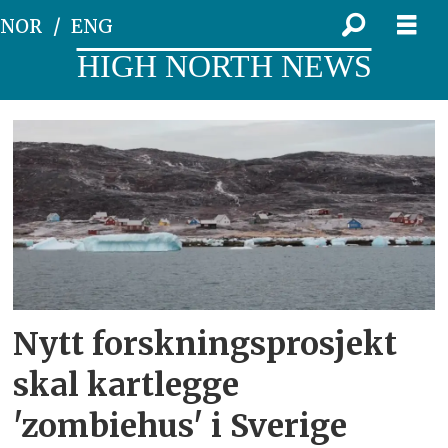
NOR
ENG
HIGH NORTH NEWS
Tag:
forlatte
hus
Nytt forskningsprosjekt
skal kartlegge
'zombiehus' i Sverige